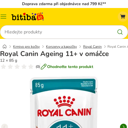
Doprava zdarma při objednávce nad 799 Kč**
Kategorie
Hledat
Krmivo pro kočky
Konzervy a kapsičky
Royal Canin
Royal Canin 
Royal Canin Ageing 11+ v omáčce
12 × 85 g
Ohodnoťte tento produkt
(
0
)