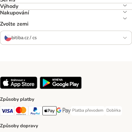
Výhody
Nakupování
Zvolte zemi
bitiba.cz / cs
Způsoby platby
Platba převodem
Dobírka
Platba převodem Payment Meth
Dobírka Paym
Visa Payment Method
mastercard Payment Method
PayPal Payment Method
Apple pay Payment Method
Google Pay Payment Method
Způsoby dopravy