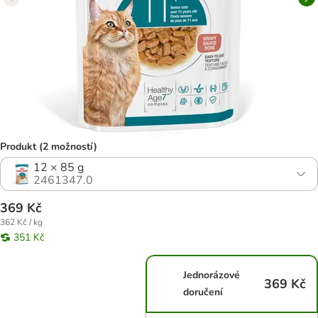
Produkt (2 možností)
12 × 85 g
2461347.0
369 Kč
362 Kč / kg
351 Kč
Jednorázové
369 Kč
doručení