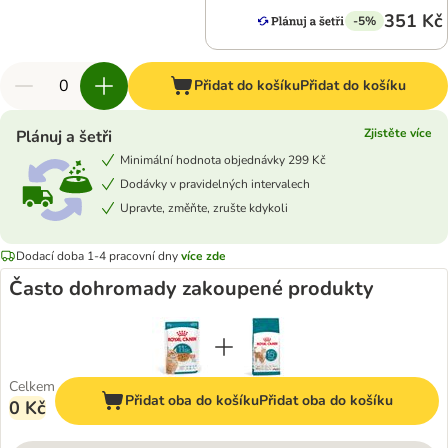
351 Kč
-5%
Přidat do košíku
Přidat do košíku
Zjistěte více
Plánuj a šetři
Minimální hodnota objednávky 299 Kč
Dodávky v pravidelných intervalech
Upravte, změňte, zrušte kdykoli
Dodací doba 1-4 pracovní dny
více zde
Často dohromady zakoupené produkty
Celkem
Přidat oba do košíku
Přidat oba do košíku
0 Kč