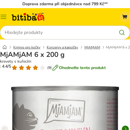
Doprava zdarma při objednávce nad 799 Kč**
Kategorie
Hledat
Krmivo pro kočky
Konzervy a kapsičky
MjAMjAM
MjAMjAM 6 x 2
MjAMjAM 6 x 200 g
krevety s kuřecím
: 4.4/5
Ohodnoťte tento produkt
(
9
)