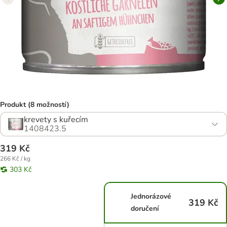
Produkt (8 možností)
krevety s kuřecím
1408423.5
319 Kč
266 Kč / kg
303 Kč
Jednorázové
319 Kč
doručení