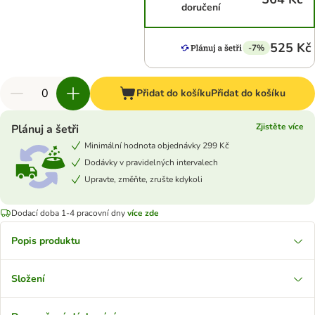
doručení
525 Kč
-7%
Přidat do košíku
Přidat do košíku
Zjistěte více
Plánuj a šetři
Minimální hodnota objednávky 299 Kč
Dodávky v pravidelných intervalech
Upravte, změňte, zrušte kdykoli
Dodací doba 1-4 pracovní dny
více zde
Popis produktu
Složení