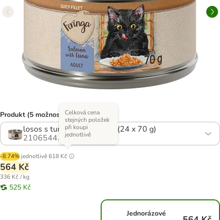
Celková cena
Produkt (5 možností)
stejných položek
při koupi
losos s tuňákem 2 x 12 ks (24 x 70 g)
jednotlivě
2106544.0
-8.74%
jednotlivě
618 Kč
564 Kč
336 Kč / kg
525 Kč
Jednorázové
564 Kč