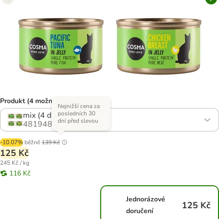
Produkt (4 možností)
Nejnižší cena za
posledních 30
mix (4 druhy)
dní před slevou
481948.8
-10.07%
běžně
139 Kč
125 Kč
245 Kč / kg
116 Kč
Jednorázové
125 Kč
doručení