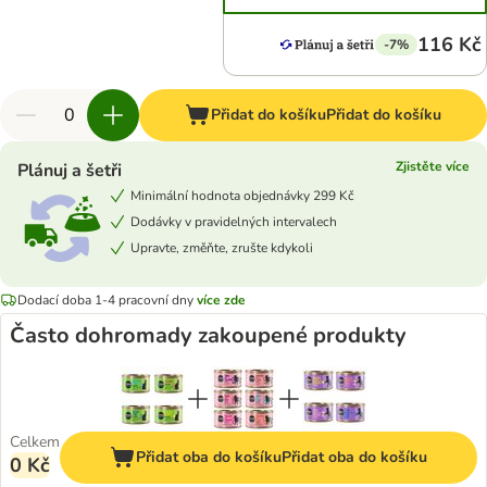
116 Kč
-7%
Přidat do košíku
Přidat do košíku
Zjistěte více
Plánuj a šetři
Minimální hodnota objednávky 299 Kč
Dodávky v pravidelných intervalech
Upravte, změňte, zrušte kdykoli
Dodací doba 1-4 pracovní dny
více zde
Často dohromady zakoupené produkty
Celkem
Přidat oba do košíku
Přidat oba do košíku
0 Kč