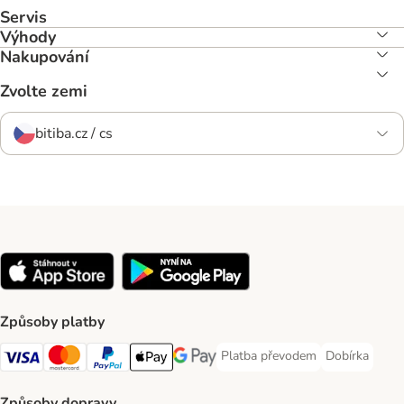
Servis
Výhody
Nakupování
Zvolte zemi
bitiba.cz / cs
Způsoby platby
Platba převodem
Dobírka
Platba převodem Payment Meth
Dobírka Paym
Visa Payment Method
mastercard Payment Method
PayPal Payment Method
Apple pay Payment Method
Google Pay Payment Method
Způsoby dopravy