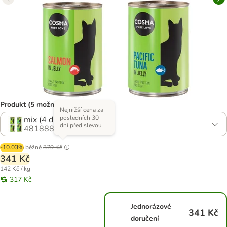
Produkt (5 možností)
Nejnižší cena za
posledních 30
mix (4 druhy)
dní před slevou
481888.9
-10.03%
běžně
379 Kč
341 Kč
142 Kč / kg
317 Kč
Jednorázové
341 Kč
doručení