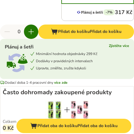
317 Kč
-7%
Přidat do košíku
Přidat do košíku
Zjistěte více
Plánuj a šetři
Minimální hodnota objednávky 299 Kč
Dodávky v pravidelných intervalech
Upravte, změňte, zrušte kdykoli
Dodací doba 1-4 pracovní dny
více zde
Často dohromady zakoupené produkty
Celkem
Přidat oba do košíku
Přidat oba do košíku
0 Kč