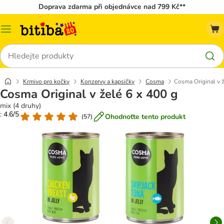
Doprava zdarma při objednávce nad 799 Kč**
Kategorie
Hledat
Krmivo pro kočky
Konzervy a kapsičky
Cosma
Cosma Original v ž
Cosma Original v želé 6 x 400 g
mix (4 druhy)
: 4.6/5
Ohodnoťte tento produkt
(
57
)