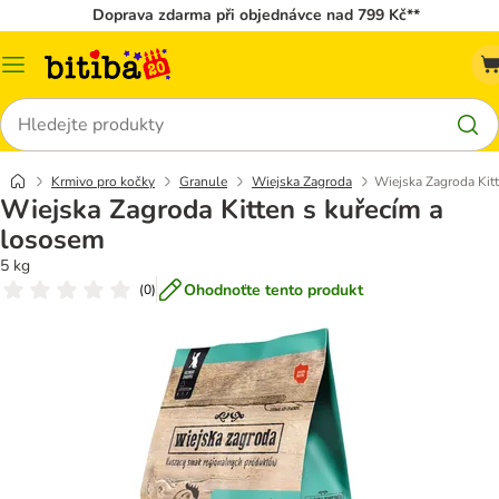
Doprava zdarma při objednávce nad 799 Kč**
Kategorie
Hledat
Krmivo pro kočky
Granule
Wiejska Zagroda
Wiejska Zagroda Kit
Wiejska Zagroda Kitten s kuřecím a
lososem
5 kg
Ohodnoťte tento produkt
(
0
)