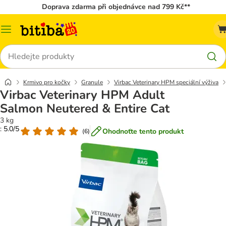
Doprava zdarma při objednávce nad 799 Kč**
Kategorie
Hledat
Krmivo pro kočky
Granule
Virbac Veterinary HPM speciální výživa
Virbac Veterinary HPM Adult
Salmon Neutered & Entire Cat
3 kg
: 5.0/5
Ohodnoťte tento produkt
(
6
)