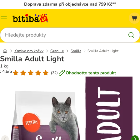
Doprava zdarma při objednávce nad 799 Kč**
Kategorie
Hledat
Krmivo pro kočky
Granule
Smilla
Smilla Adult Light
Smilla Adult Light
1 kg
: 4.6/5
Ohodnoťte tento produkt
(
32
)