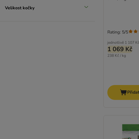
Dogs'n Tiger
Velikost kočky
Rating: 5/5
jednotlivě
1 107 K
1 069 Kč
238 Kč / kg
Přida