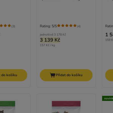
Rating: 5/5
Ratin
(
3
)
(
4
)
1 5
č
jednotlivě
3 178 Kč
3 139 Kč
159 K
157 Kč / kg
t do košíku
Přidat do košíku
novin