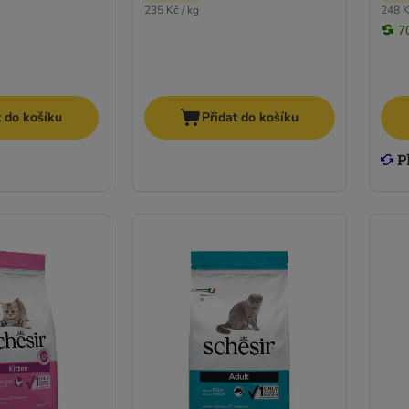
235 Kč / kg
248 K
7
t do košíku
Přidat do košíku