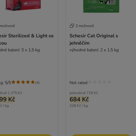
 možností
2 možností
sir Sterilized & Light se
Schesir Cat Original s
kou
jehněčím
dné balení: 3 x 1,5 kg
výhodné balení: 2 x 1,5 kg
g: 5/5
Not rated
(
4
)
tlivě
1 275 Kč
jednotlivě
718 Kč
99 Kč
684 Kč
č / kg
228 Kč / kg