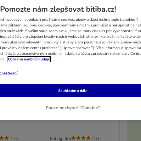
Pomozte nám zlepšovat bitiba.cz!
ich webových stránkách používáme cookies, pixely a další technologie („cookies“).
áme základní soubory cookies, abychom vám umožnili prohlížet a nakupovat na naš
ch stránkách. S vaším souhlasem aktivujeme soubory cookies pro výkonnostní, fun
ingové účely pro zlepšení kvality našich webových stránek, které vám díky této aktiv
moci ukazovat relevantní produkty a služby a pro personalizaci reklam. Změny můž
i provést v našem centru preferencí ("Upravit nastavení"). Více informací o správci v
ch údajů, o zpracovávaných osobních údajích a účelu zpracování naleznete v Centr
encí
Ochrana osobních údajů
t nastavení
5%
4 možností
t Maintenance
Schesir Adult Maintenance
Souhlasím a dále
kuřecí
3 x 1,5 kg
Pouze nezbytné "Cookies"
K
Rating: 4/5
(
3
)
(
3
)