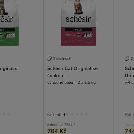
2 možností
2
iginal s
Schesir Cat Original se
Sch
šunkou
Urin
výhodné balení: 2 x 1,5 kg
výho
Not rated
Not 
jednotlivě
738 Kč
jedno
704 Kč
74