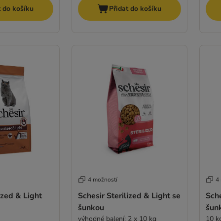
t do košíku
Přidat do košíku
4 možností
4
ized & Light
Schesir Sterilized & Light se
Sche
šunkou
šun
výhodné balení: 2 x 10 kg
10 k