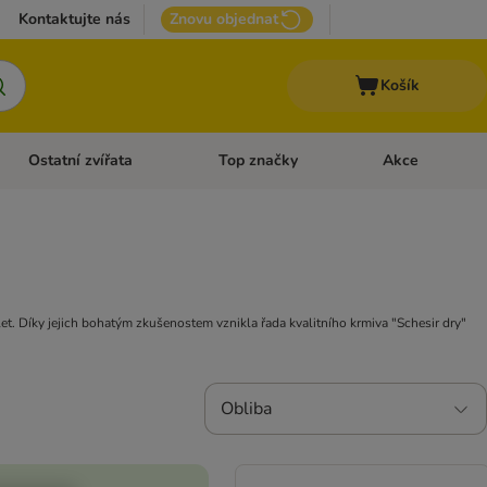
Kontaktujte nás
Znovu objednat
Košík
Ostatní zvířata
Top značky
Akce
pro psy
Otevřít menu: + VET Dieta
Otevřít menu: Ostatní zvířata
Otevřít menu: Top
 let. Díky jejich bohatým zkušenostem vznikla řada kvalitního krmiva "Schesir dry"
Obliba