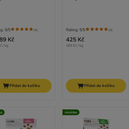
g: 5/5
Rating: 5/5
(
4
)
(
4
)
89 Kč
425 Kč
č / kg
283 Kč / kg
Přidat do košíku
Přidat do košíku
ka
novinka