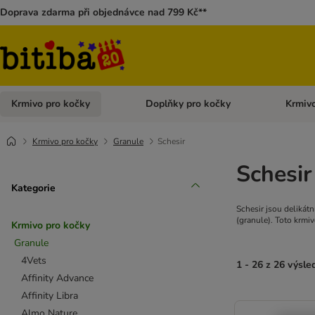
Doprava zdarma při objednávce nad 799 Kč**
Krmivo pro kočky
Doplňky pro kočky
Krmivo
Otevřít menu: Krmivo pro kočky
Otevřít 
Krmivo pro kočky
Granule
Schesir
Schesir
Kategorie
Schesir jsou delikátn
(granule). Toto krmiv
Krmivo pro kočky
Granule
4Vets
1 - 26 z 26 výsle
Affinity Advance
Affinity Libra
Almo Nature