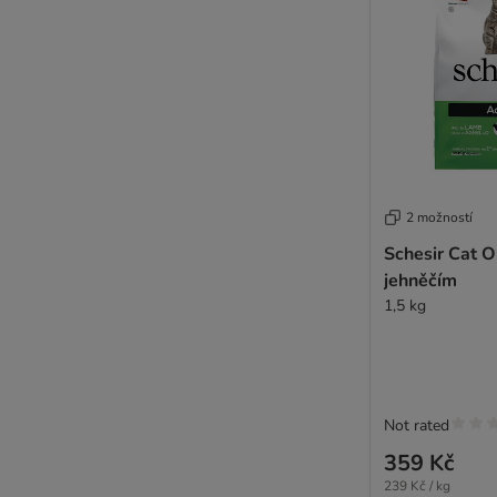
2 možností
Schesir Cat Or
jehněčím
1,5 kg
Not rated
359 Kč
239 Kč / kg