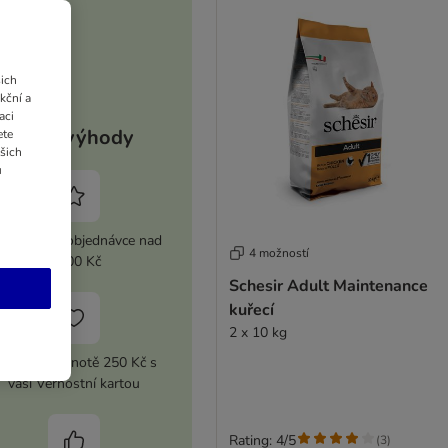
ich
kční a
aci
Vaše výhody
ete
ašich
u
 sleva při objednávce nad
4 možností
2 100 Kč
Schesir Adult Maintenance
kuřecí
2 x 10 kg
upón v hodnotě 250 Kč s
vaší Věrnostní kartou
Rating: 4/5
(
3
)