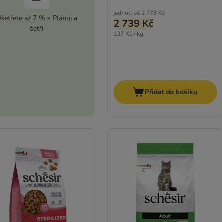
jednotlivě
2 778 Kč
šetřete až 7 % s Plánuj a
2 739 Kč
šetři
137 Kč / kg
Přidat do košíku