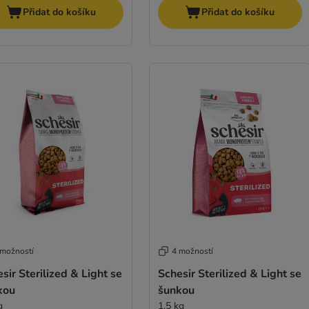
Přidat do košíku
Přidat do košíku
 možností
4 možností
sir Sterilized & Light se
Schesir Sterilized & Light se
kou
šunkou
g
1,5 kg