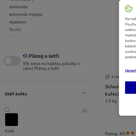
animonda
animonda Integra
Na naš
Applaws
Použív
Bozita
webový
market
Brekkies
budou 
Brit Cat
kdykol
osobní
Calibra
prefer
Carnilove
5% sleva na každou položku v
Cat´s Love
rámci Plánuj a šetři
Upravi
Concept for Life
4 možností
Concept for Life Veterinary Diet
Schesir Adul
Cosma
kuřecí
Stáří kočky
Crave
1,5 kg
Dolina Noteci
(
2
)
Encore
Eukanuba
Felix
Kotě
Rating: 4/5
Feringa