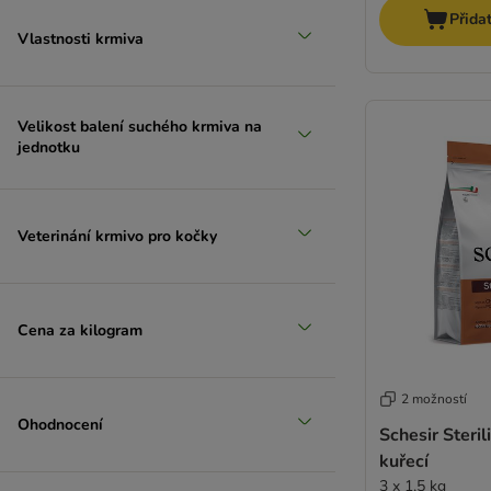
Sanabelle (bosch)
Přida
Schesir
Vlastnosti krmiva
Simpsons Premium
Smilla
SPECIFIC Veterinary Diet
Velikost balení suchého krmiva na
Taste of the Wild
jednotku
Thrive PremiumPlus
Ultima
Venandi Animal
Veterinání krmivo pro kočky
Virbac Veterinary HPM speciální výživa
Yarrah Bio
Whiskas
Cena za kilogram
Wiejska Zagroda
Wild Freedom
WOW Cat
2 možností
Ziwi Peak
Ohodnocení
Schesir Steril
Nutriplus
kuřecí
MjAMjAM
3 x 1,5 kg