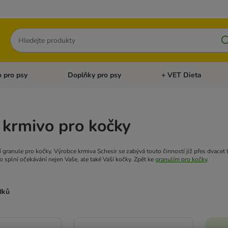
Hledat
 pro psy
Doplňky pro psy
+ VET Dieta
menu: Doplňky pro kočky
Otevřít menu: Krmivo pro psy
Otevřít menu: Doplňky 
 krmivo pro kočky
í granule pro kočky. Výrobce krmiva Schesir se zabývá touto činností již přes dvacet
o splní očekávání nejen Vaše, ale také Vaší kočky. Zpět ke
granulím pro kočky
.
dků