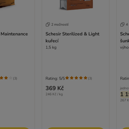
2 možností
4
t Maintenance
Schesir Sterilized & Light
Sche
kuřecí
šun
1,5 kg
výho
Rating: 5/5
Ratin
(
3
)
(
3
)
369 Kč
jedno
1 1
246 Kč / kg
267 K