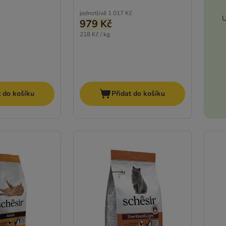
jednotlivě
1 017 Kč
U
979 Kč
218 Kč / kg
t do košíku
Přidat do košíku