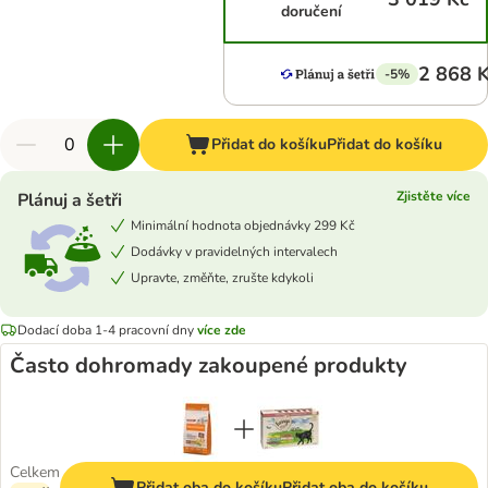
doručení
2 868 
-5%
Přidat do košíku
Přidat do košíku
Zjistěte více
Plánuj a šetři
Minimální hodnota objednávky 299 Kč
Dodávky v pravidelných intervalech
Upravte, změňte, zrušte kdykoli
Dodací doba 1-4 pracovní dny
více zde
Často dohromady zakoupené produkty
Celkem
Přidat oba do košíku
Přidat oba do košíku