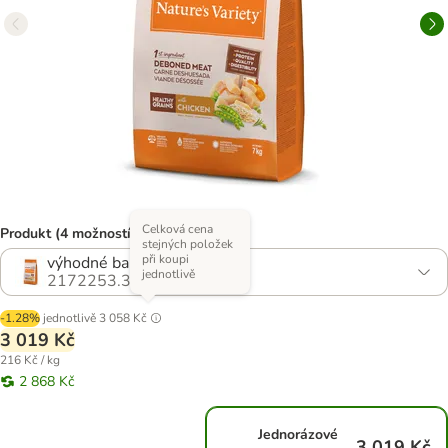
Celková cena
Produkt (4 možností)
stejných položek
při koupi
výhodné balení: 2 x 7 kg
jednotlivě
2172253.3
-1.28%
jednotlivě
3 058 Kč
3 019 Kč
216 Kč / kg
2 868 Kč
Jednorázové
3 019 Kč