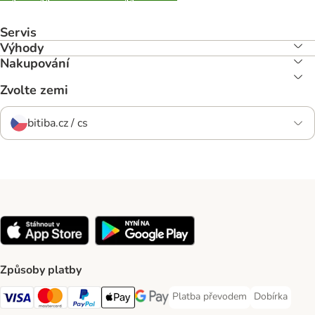
Servis
Výhody
Nakupování
Zvolte zemi
bitiba.cz / cs
Způsoby platby
Platba převodem
Dobírka
Platba převodem Payment Meth
Dobírka Paym
Visa Payment Method
mastercard Payment Method
PayPal Payment Method
Apple pay Payment Method
Google Pay Payment Method