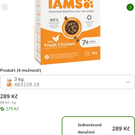
Produkt (4 možností)
3 kg
483228.18
289 Kč
96 Kč / kg
275 Kč
Jednorázové
289 Kč
doručení