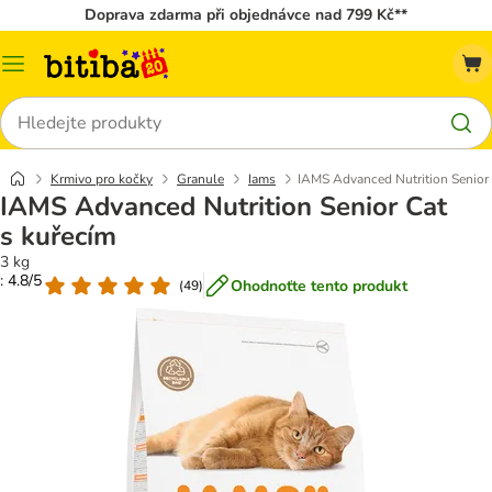
Doprava zdarma při objednávce nad 799 Kč**
Kategorie
Hledat
Krmivo pro kočky
Granule
Iams
IAMS Advanced Nutrition Senior 
IAMS Advanced Nutrition Senior Cat
s kuřecím
3 kg
: 4.8/5
Ohodnoťte tento produkt
(
49
)