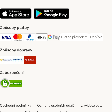
Způsoby platby
Platba převodem
Dobírka
Platba převodem Payment Meth
Dobírka Paym
Visa Payment Method
mastercard Payment Method
PayPal Payment Method
Apple pay Payment Method
Google Pay Payment Method
Způsoby dopravy
Česká pošta Shipping Method
PPL Shipping Method
Zásilkovna Shipping Method
Zabezpečení
Security
Obchodní podmínky
Ochrana osobních údajů
Likvidace baterií