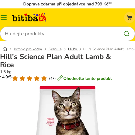
Doprava zdarma při objednávce nad 799 Kč**
Kategorie
Hledat
Krmivo pro kočky
Granule
Hill's
Hill's Science Plan Adult Lamb 
Hill's Science Plan Adult Lamb &
Rice
1,5 kg
: 4.9/5
Ohodnoťte tento produkt
(
47
)