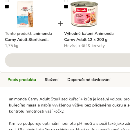
animonda Carny Adult Sterilised kuřecí + krůtí
Výhodné balení Animonda Carny A
Tento produkt
:
animonda
Výhodné balení Animonda
Carny Adult Sterilised
Carny Adult 12 x 200 g
kuřecí + krůtí
1,75 kg
Hovězí, krůtí & krevety
Popis produktu
Složení
Doporučené dávkování
animonda Carny Adult Sterilised kuřecí + krůtí je ideální volbou p
kuřecího masa
a nabízí vyváženou výživu
bez přidaného cukru a s
kontrolu hmotnosti vaší kočky.
Krmivo podporuje optimální hodnotu pH moči a slouží také jako zd
srst. Obsahuje také Yucca schidigera, která snižuje nepříjemný zápa