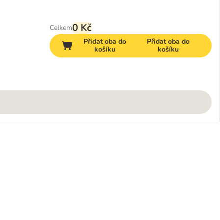
0 Kč
Celkem
Přidat oba do
Přidat oba do
košíku
košíku