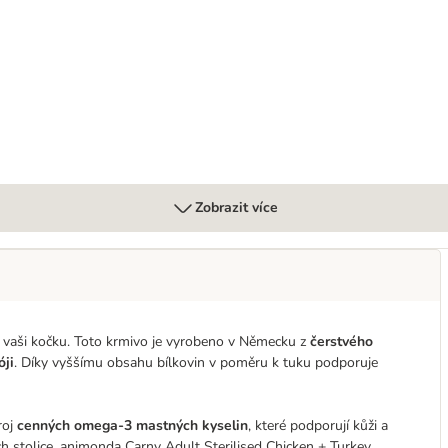
dult 12 x 200 g
Zobrazit více
ro vaši kočku. Toto krmivo je vyrobeno v Německu z
čerstvého
óji
. Díky vyššímu obsahu bílkovin v poměru k tuku podporuje
roj
cenných omega-3 mastných kyselin
, které podporují kůži a
ch stolice. animonda Carny Adult Sterilised Chicken + Turkey