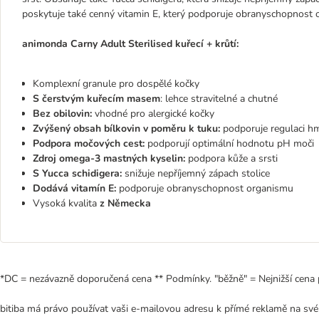
poskytuje také cenný vitamin E, který podporuje obranyschopnost 
animonda Carny Adult Sterilised kuřecí + krůtí:
Komplexní granule pro dospělé kočky
S čerstvým kuřecím masem
: lehce stravitelné a chutné
Bez obilovin:
vhodné pro alergické kočky
Zvýšený obsah bílkovin v poměru k tuku:
podporuje regulaci h
Podpora močových cest:
podporují optimální hodnotu pH moči
Zdroj omega-3 mastných kyselin:
podpora kůže a srsti
S Yucca schidigera:
snižuje nepříjemný zápach stolice
Dodává vitamín E:
podporuje obranyschopnost organismu
Vysoká kvalita
z Německa
*DC = nezávazně doporučená cena ** Podmínky. "běžně" = Nejnižší cena 
bitiba má právo používat vaši e-mailovou adresu k přímé reklamě na své