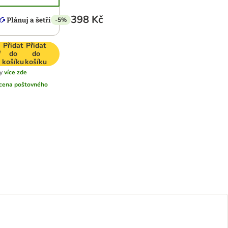
398 Kč
-5%
Přidat
Přidat
do
do
košíku
košíku
y
více zde
cena poštovného