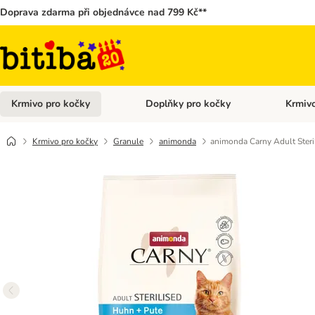
Doprava zdarma při objednávce nad 799 Kč**
Krmivo pro kočky
Doplňky pro kočky
Krmivo
Otevřít menu: Krmivo pro kočky
Otevřít 
Krmivo pro kočky
Granule
animonda
animonda Carny Adult Steril