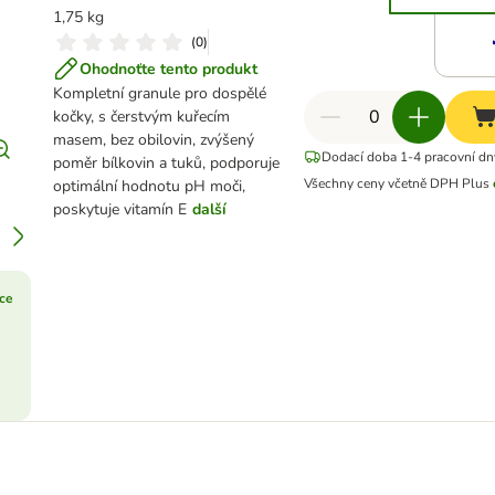
1,75 kg
(
0
)
Ohodnoťte tento produkt
Kompletní granule pro dospělé
kočky, s čerstvým kuřecím
masem, bez obilovin, zvýšený
Dodací doba 1-4 pracovní dn
poměr bílkovin a tuků, podporuje
Všechny ceny včetně DPH
Plus
optimální hodnotu pH moči,
poskytuje vitamín E
další
íce