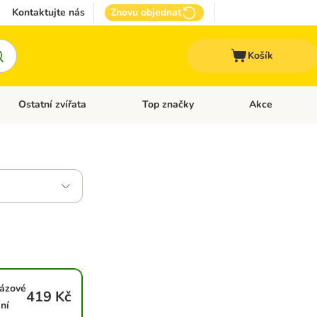
Kontaktujte nás
Znovu objednat
Košík
Ostatní zvířata
Top značky
Akce
pro psy
Otevřít menu: + VET Dieta
Otevřít menu: Ostatní zvířata
Otevřít menu: Top
rázové
419 Kč
ní