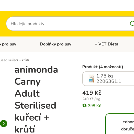
Hledat
 pro psy
Doplňky pro psy
+ VET Dieta
menu: Doplňky pro kočky
Otevřít menu: Krmivo pro psy
Otevřít menu: Doplňky 
ised kuřecí + krůtí
animonda
Produkt (4 možností)
1,75 kg
Carny
2206361.1
Adult
419 Kč
240 Kč / kg
Sterilised
398 Kč
kuřecí +
Jedno
krůtí
doruče