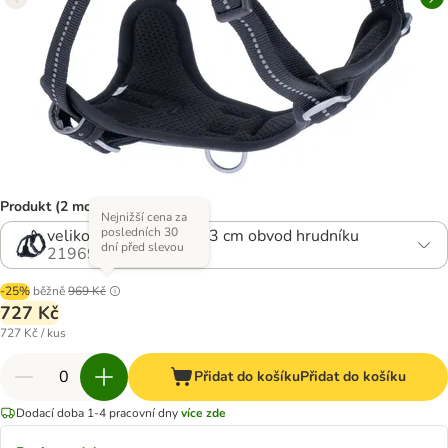
Produkt (2 možností)
Nejnižší cena za
posledních 30
velikost XS: 42,5 - 48,3 cm obvod hrudníku
dní před slevou
2196954.3
-25%
běžně
969 Kč
727 Kč
727 Kč / kus
Přidat do košíku
Přidat do košíku
Dodací doba 1-4 pracovní dny
více zde