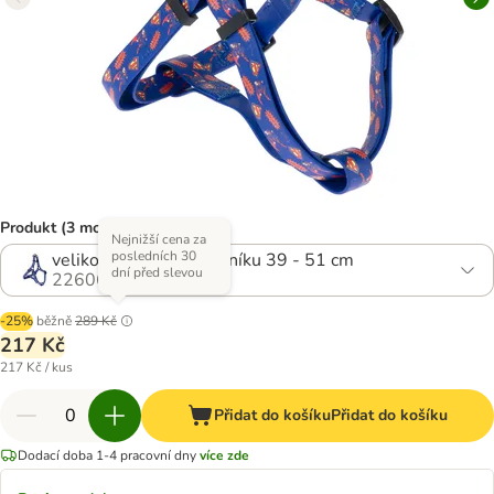
Produkt (3 možností)
Nejnižší cena za
posledních 30
velikost S: obvod hrudníku 39 - 51 cm
dní před slevou
2260683.1
-25%
běžně
289 Kč
217 Kč
217 Kč / kus
Přidat do košíku
Přidat do košíku
Dodací doba 1-4 pracovní dny
více zde