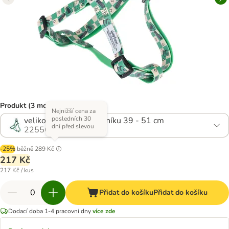
Produkt (3 možností)
Nejnižší cena za
posledních 30
velikost S: obvod hrudníku 39 - 51 cm
dní před slevou
2255666.0
-25%
běžně
289 Kč
217 Kč
217 Kč / kus
Přidat do košíku
Přidat do košíku
Dodací doba 1-4 pracovní dny
více zde