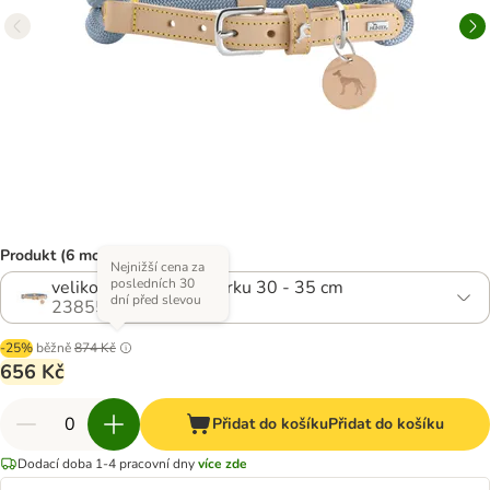
Produkt (6 možností)
Nejnižší cena za
posledních 30
velikost 40/S: obvod krku 30 - 35 cm
dní před slevou
2385556.4
-25%
běžně
874 Kč
656 Kč
Přidat do košíku
Přidat do košíku
Dodací doba 1-4 pracovní dny
více zde