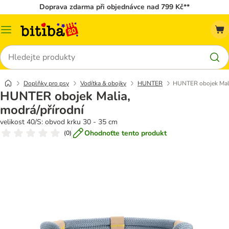
Doprava zdarma při objednávce nad 799 Kč**
Kategorie
Hledat
Doplňky pro psy
Vodítka & obojky
HUNTER
HUNTER obojek Mali
HUNTER obojek Malia,
modrá/přírodní
velikost 40/S: obvod krku 30 - 35 cm
Ohodnoťte tento produkt
(
0
)