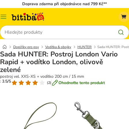
Doprava zdarma při objednávce nad 799 Kč**
Kategorie
Hledat
Doplňky pro psy
Vodítka & obojky
HUNTER
Sada HUNTER: Postro
Sada HUNTER: Postroj London Vario
Rapid + vodítko London, olivově
zelené
postroj vel. XXS-XS + vodítko 200 cm / 15 mm
: 3.5/5
Ohodnoťte tento produkt
(
2
)