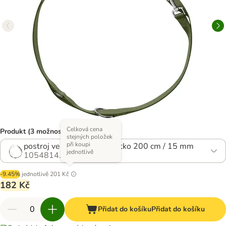
Celková cena
Produkt (3 možností)
stejných položek
při koupi
postroj vel. XXS-XS + vodítko 200 cm / 15 mm
jednotlivě
1054814.1
-9.45%
jednotlivě
201 Kč
182 Kč
Přidat do košíku
Přidat do košíku