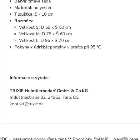
Barva:
tmavě šedá
Materiál:
polyester
Tloušťka:
5 - 10 cm
Rozměry:
Velikost S: D 59 x Š 50 cm
Velikost M: D 78 x Š 60 cm
Velikost L: D 96 x Š 70 cm
Pokyny k údržbě:
pratelný v pračce při 95 °C
Informace o výrobci
TRIXIE Heimtierbedarf GmbH & Co.KG
Industriestraße 32, 24963, Tarp, DE
kontakt@trixie.de
*DC = nezávazně doporučená cena ** Podmínky. "běžně" = Nejnižší cena 