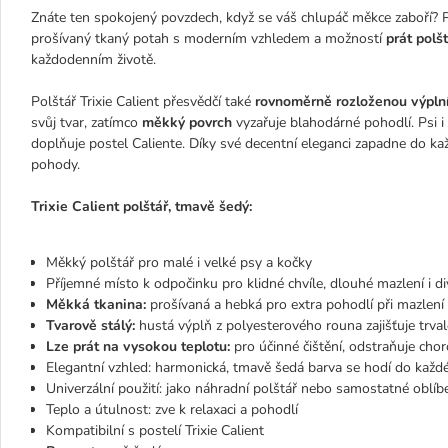
Znáte ten spokojený povzdech, když se váš chlupáč měkce zaboří? Prá
prošívaný tkaný potah s moderním vzhledem a možností
prát polš
každodenním životě.
Polštář Trixie Calient přesvědčí také
rovnoměrně rozloženou výplní
svůj tvar, zatímco
měkký povrch
vyzařuje blahodárné pohodlí. Psi i 
doplňuje postel Caliente. Díky své decentní eleganci zapadne do k
pohody.
Trixie Calient polštář, tmavě šedý:
Měkký polštář pro malé i velké psy a kočky
Příjemné místo k odpočinku pro klidné chvíle, dlouhé mazlení i d
Měkká tkanina:
prošívaná a hebká pro extra pohodlí při mazlení
Tvarově stálý:
hustá výplň z polyesterového rouna zajišťuje trva
Lze prát na vysokou teplotu:
pro účinné čištění, odstraňuje cho
Elegantní vzhled: harmonická, tmavě šedá barva se hodí do kaž
Univerzální použití: jako náhradní polštář nebo samostatné oblí
Teplo a útulnost: zve k relaxaci a pohodlí
Kompatibilní s postelí Trixie Calient