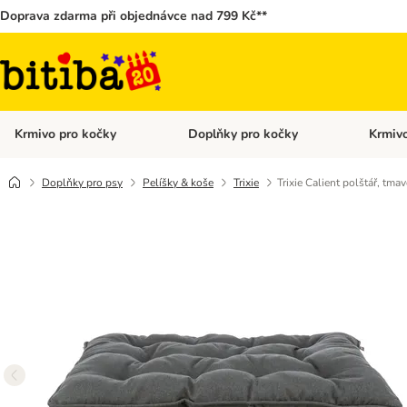
Doprava zdarma při objednávce nad 799 Kč**
Krmivo pro kočky
Doplňky pro kočky
Krmivo
Otevřít menu: Krmivo pro kočky
Otevřít 
Doplňky pro psy
Pelíšky & koše
Trixie
Trixie Calient polštář, tma