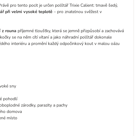
vě pro tento pocit je určen polštář Trixie Calient: tmavě šedý,
tář při velmi vysoké teplotě
– pro znatelnou svěžest v
 z rouna
příjemné tloušťky, která se jemně přizpůsobí a zachovává
kočky se na něm cítí vítaní a jako náhradní polštář dokonale
aždého interiéru a promění každý odpočinkový kout v malou oázu
ivoké sny
lé pohodlí
roboplodné zárodky, parazity a pachy
dého domova
bené místo