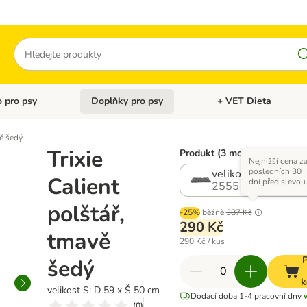
Hledat
 pro psy
Doplňky pro psy
+ VET Dieta
menu: Doplňky pro kočky
Otevřít menu: Krmivo pro psy
Otevřít menu: Doplňky 
vě šedý
Trixie
Produkt (3 možností)
Nejnižší cena z
posledních 30
velikost S: D 59 x 
Calient
dní před slevou
2555132.2
polštář,
-25%
běžně
387 Kč
290 Kč
tmavě
290 Kč / kus
P
šedý
k
velikost S: D 59 x Š 50 cm
Dodací doba 1-4 pracovní dny
(
0
)