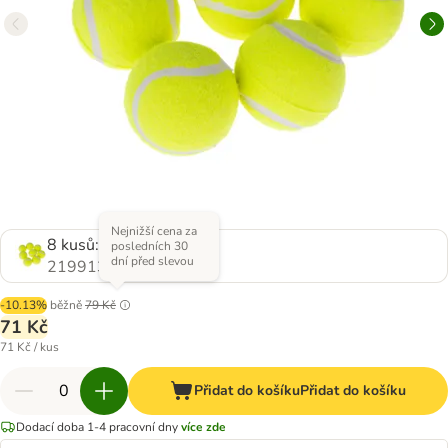
Nejnižší cena za
8 kusů: Ø 6,3 cm
posledních 30
dní před slevou
2199133.0
-10.13%
běžně
79 Kč
71 Kč
71 Kč / kus
Přidat do košíku
Přidat do košíku
Dodací doba 1-4 pracovní dny
více zde