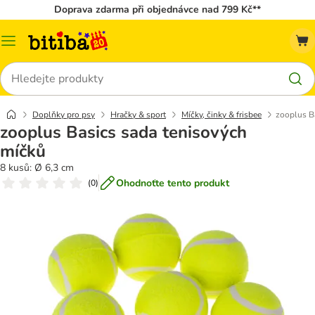
Doprava zdarma při objednávce nad 799 Kč**
Kategorie
Hledat
Doplňky pro psy
Hračky & sport
Míčky, činky & frisbee
zooplus B
zooplus Basics sada tenisových
míčků
8 kusů: Ø 6,3 cm
Ohodnoťte tento produkt
(
0
)