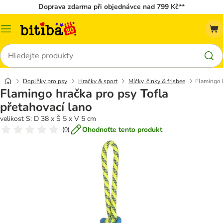
Doprava zdarma při objednávce nad 799 Kč**
Kategorie
Hledat
Doplňky pro psy
Hračky & sport
Míčky, činky & frisbee
Flamingo h
Flamingo hračka pro psy Tofla
přetahovací lano
velikost S: D 38 x Š 5 x V 5 cm
Ohodnoťte tento produkt
(
0
)