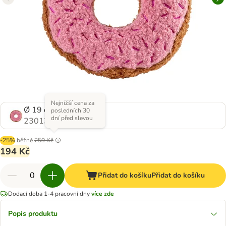
Nejnižší cena za
Ø 19 cm
posledních 30
dní před slevou
2301351.0
-25%
běžně
259 Kč
194 Kč
Přidat do košíku
Přidat do košíku
Dodací doba 1-4 pracovní dny
více zde
Popis produktu