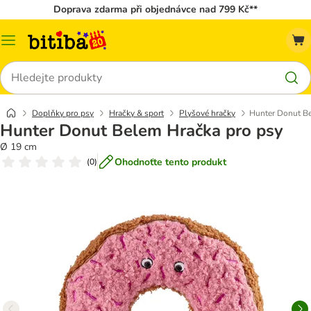
Doprava zdarma při objednávce nad 799 Kč**
Kategorie
Hledat
Doplňky pro psy
Hračky & sport
Plyšové hračky
Hunter Donut Be
Hunter Donut Belem Hračka pro psy
Ø 19 cm
Ohodnoťte tento produkt
(
0
)