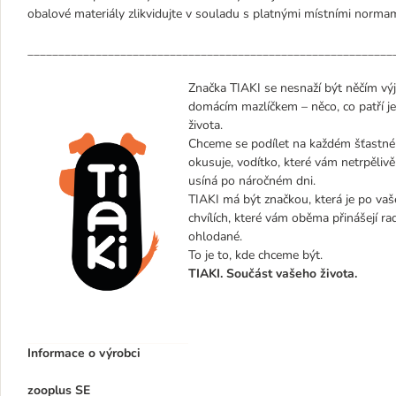
obalové materiály zlikvidujte v souladu s platnými místními normam
___________________________________________________________
Značka TIAKI se nesnaží být něčím vý
domácím mazlíčkem – něco, co patří j
života.
Chceme se podílet na každém šťastném
okusuje, vodítko, které vám netrpělivě
usíná po náročném dni.
TIAKI má být značkou, která je po vaše
chvílích, které vám oběma přinášejí ra
ohlodané.
To je to, kde chceme být.
TIAKI. Součást vašeho života.
Informace o výrobci
zooplus SE