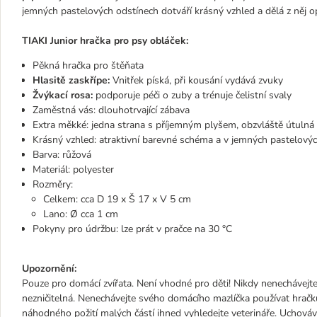
jemných pastelových odstínech dotváří krásný vzhled a dělá z něj o
TIAKI Junior hračka pro psy obláček:
Pěkná hračka pro štěňata
Hlasitě zaskřípe:
Vnitřek píská, při kousání vydává zvuky
Žvýkací rosa:
podporuje péči o zuby a trénuje čelistní svaly
Zaměstná vás: dlouhotrvající zábava
Extra měkké: jedna strana s příjemným plyšem, obzvláště útulná
Krásný vzhled: atraktivní barevné schéma a v jemných pastelový
Barva: růžová
Materiál: polyester
Rozměry:
Celkem: cca D 19 x Š 17 x V 5 cm
Lano: Ø cca 1 cm
Pokyny pro údržbu: lze prát v pračce na 30 °C
Upozornění:
Pouze pro domácí zvířata. Není vhodné pro děti! Nikdy nenechávejt
nezničitelná. Nenechávejte svého domácího mazlíčka používat hračku,
náhodného požití malých částí ihned vyhledejte veterináře. Uchová