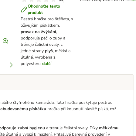
Ohodnoťte tento
produkt
Pestrá hračka pro štěňata, s
oživujícím pískátkem,
provaz na žvýkání
,
podporuje péči o zuby a
trénuje čelistní svaly, z
jedné strany
plyš
, měkká a
útulná, vyrobena z
polyesteru
další
 malého čtyřnohého kamaráda. Tato hračka poskytuje pestrou
abudovanému pískátku
hračka při kousnutí hlasitě píská, což
odporuje zubní hygienu
a trénuje čelistní svaly. Díky
měkkému
ě útulná a vybízí k mazlení. Přitažlivé barevné provedení v