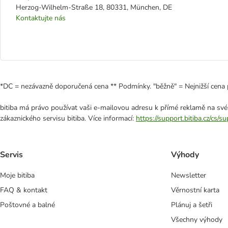
Herzog-Wilhelm-Straße 18, 80331, München, DE
Kontaktujte nás
*DC = nezávazně doporučená cena ** Podmínky. "běžně" = Nejnižší cena 
bitiba má právo používat vaši e-mailovou adresu k přímé reklamě na své
zákaznického servisu bitiba. Více informací:
https://support.bitiba.cz/cs/
Servis
Výhody
Moje bitiba
Newsletter
FAQ & kontakt
Věrnostní karta
Poštovné a balné
Plánuj a šetři
Všechny výhody