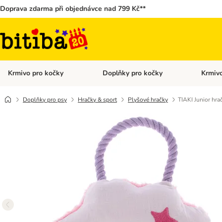
Doprava zdarma při objednávce nad 799 Kč**
Krmivo pro kočky
Doplňky pro kočky
Krmivo
Otevřít menu: Krmivo pro kočky
Otevřít 
Doplňky pro psy
Hračky & sport
Plyšové hračky
TIAKI Junior hra