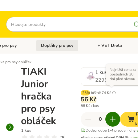
Hledat
 pro psy
Doplňky pro psy
+ VET Dieta
menu: Doplňky pro kočky
Otevřít menu: Krmivo pro psy
Otevřít menu: Doplňky 
čka pro psy obláček
TIAKI
Nejnižší cena za
1 kus
posledních 30
dní před slevou
2296121.0
Junior
hračka
-25%
běžně
74 Kč
56 Kč
pro psy
56 Kč / kus
P
obláček
k
1 kus
Dodací doba 1-4 pracovní dny
(
0
)
Všechny ceny včetně DPH
Plus
ce