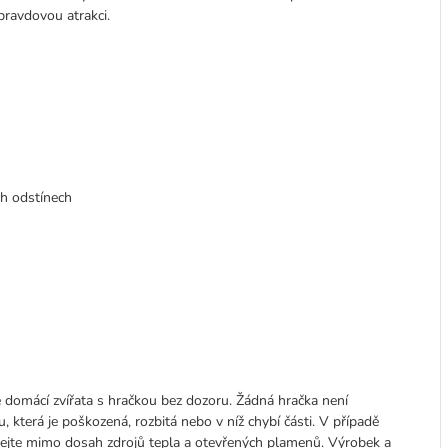
pravdovou atrakci.
ch odstínech
e domácí zvířata s hračkou bez dozoru. Žádná hračka není
 která je poškozená, rozbitá nebo v níž chybí části. V případě
vejte mimo dosah zdrojů tepla a otevřených plamenů. Výrobek a