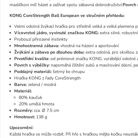
mazlíčkovi míč házet a zažívat spolu zábavná dobrodružství.
Povrch 
KONG CoreStrength Ball European ve stručném přehledu:
Velmi odolná žvýkací hračka pro středně velká a velká plemena 
Vícevrstvé jádro, vyvinuté značkou KONG:
extra silné, robustn
Probouzí přirozené instinkty
Mnohostranná zábava:
vhodná na házení a aportování
Žvýkání a zábava po dlouhou dobu:
extra odolná, pro skvělou
Prvotřídní kvalita:
od prémiové značky KONG, vyrábějící odolné a
Povrch s výběžky:
napomáhá čištění zubů a masírování dásní, p
Poddajný materiál:
šetrný ke chrupu
Hračka KONG z řady CoreStrength
Barva:
zelená / modrá
Materiál:
80% kaučuk
20% umělá hmota
Rozměry:
cca. Ø 7,5 cm
Hmotnost:
138 g
Upozornění:
Každá hračka se může rozbít. Při hře s hračkou mějte kočku neustál