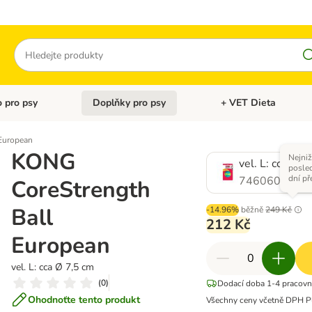
Hledat
 pro psy
Doplňky pro psy
+ VET Dieta
menu: Doplňky pro kočky
Otevřít menu: Krmivo pro psy
Otevřít menu: Doplňky 
European
KONG
Nejniž
vel. L: cca Ø 7
posle
dní př
746060.0
CoreStrength
Ball
-14.96%
běžně
249 Kč
212 Kč
European
vel. L: cca Ø 7,5 cm
(
0
)
Dodací doba 1-4 pracovn
Ohodnoťte tento produkt
Všechny ceny včetně DPH
P