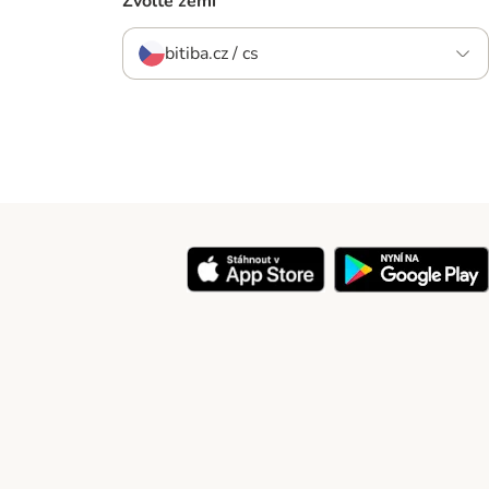
Zvolte zemi
bitiba.cz / cs