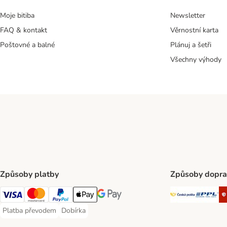
Moje bitiba
Newsletter
FAQ & kontakt
Věrnostní karta
Poštovné a balné
Plánuj a šetři
Všechny výhody
Způsoby platby
Způsoby dopra
Česká poš
PP
Visa Payment Method
mastercard Payment Method
PayPal Payment Method
Apple pay Payment Method
Google Pay Payment Method
Platba převodem
Dobírka
Platba převodem Payment Method
Dobírka Payment Method