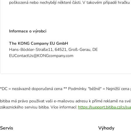
poškozená nebo nechybějí některé části. V takovém případě hračku 
Informace o výrobci
The KONG Company EU GmbH
Hans-Böckler-Straße11, 64521, Groß-Gerau, DE
EUContactUs@KONGcompany.com
*DC = nezávazně doporučená cena ** Podmínky. "běžně" = Nejnižší cena 
bitiba má právo používat vaši e-mailovou adresu k přímé reklamě na své
zákaznického servisu bitiba. Více informací:
https://support.bitiba.cz/cs/
Servis
Výhody