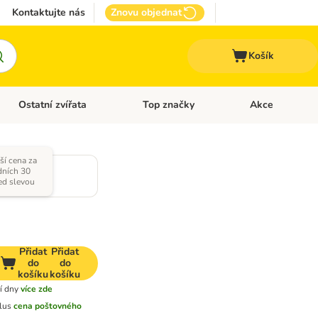
Kontaktujte nás
Znovu objednat
Košík
Ostatní zvířata
Top značky
Akce
pro psy
Otevřít menu: + VET Dieta
Otevřít menu: Ostatní zvířata
Otevřít menu: Top
ší cena za
,5 cm
dních 30
ed slevou
Přidat
Přidat
do
do
košíku
košíku
í dny
více zde
lus
cena poštovného