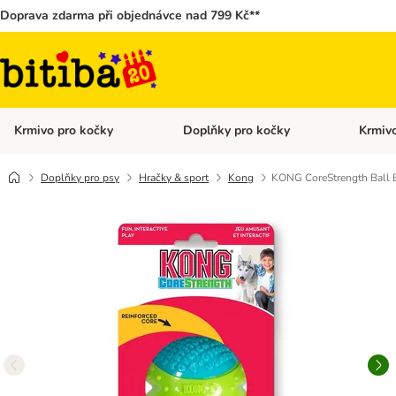
Doprava zdarma při objednávce nad 799 Kč**
Krmivo pro kočky
Doplňky pro kočky
Krmivo
Otevřít menu: Krmivo pro kočky
Otevřít 
Doplňky pro psy
Hračky & sport
Kong
KONG CoreStrength Ball 