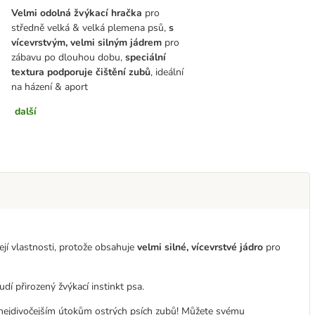
Velmi odolná žvýkací hračka
pro
středně velká & velká plemena psů,
s
vícevrstvým, velmi silným jádrem
pro
zábavu po dlouhou dobu,
speciální
textura podporuje čištění zubů
, ideální
na házení & aport
další
jí vlastnosti, protože obsahuje
velmi silné, vícevrstvé jádro
pro
í přirozený žvýkací instinkt psa.
m nejdivočejším útokům ostrých psích zubů! Můžete svému