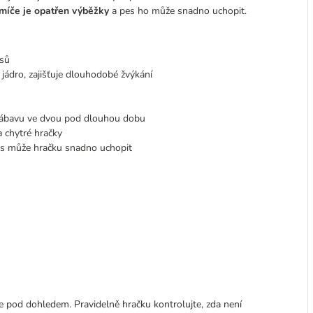
míče je opatřen výběžky
a pes ho může snadno uchopit.
psů
í jádro, zajišťuje dlouhodobé žvýkání
 zábavu ve dvou pod dlouhou dobu
 chytré hračky
es může hračku snadno uchopit
e pod dohledem. Pravidelně hračku kontrolujte, zda není