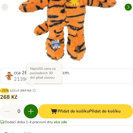
Nejnižší cena za
cca 26,7 x 25,4 x 10,8 cm.
posledních 30
dní před slevou
2139697.0
-25%
běžně
357 Kč
268 Kč
Přidat do košíku
Přidat do košíku
Dodací doba 1-4 pracovní dny
více zde