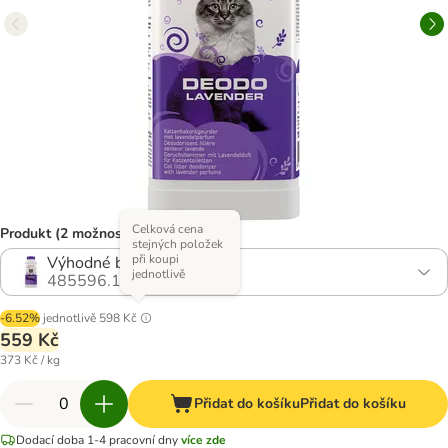
Celková cena
Produkt (2 možností)
stejných položek
při koupi
Výhodné balení 2 x 750 g
jednotlivě
485596.1
-6.52%
jednotlivě
598 Kč
559 Kč
373 Kč / kg
Přidat do košíku
Přidat do košíku
Dodací doba 1-4 pracovní dny
více zde