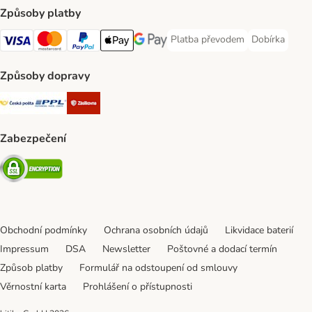
Způsoby platby
Platba převodem
Dobírka
Platba převodem Payment Meth
Dobírka Paym
Visa Payment Method
mastercard Payment Method
PayPal Payment Method
Apple pay Payment Method
Google Pay Payment Method
Způsoby dopravy
Česká pošta Shipping Method
PPL Shipping Method
Zásilkovna Shipping Method
Zabezpečení
Security
Obchodní podmínky
Ochrana osobních údajů
Likvidace baterií
Impressum
DSA
Newsletter
Poštovné a dodací termín
Způsob platby
Formulář na odstoupení od smlouvy
Věrnostní karta
Prohlášení o přístupnosti