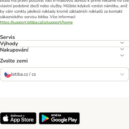
bitiba má právo používat vaši e-mailovou adresu k přímé reklamě na své
vlastní podobné zboží nebo služby. Můžete kdykoli vznést námitku, aniž
by vám vznikly jakékoli náklady kromě základních nákladů za kontakt
zákaznického servisu bitiba. Více informací:
https://support.bitiba.cz/cs/support/home
Servis
Výhody
Nakupování
Zvolte zemi
bitiba.cz / cs