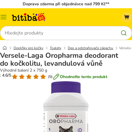
Doprava zdarma při objednávce nad 799 Kč**
Kategorie
Hledat
Doplňky pro kočky
Toalety
Deo a odstraňovače zápachu
Versele
Versele-Laga Oropharma deodorant
do kočkolitu, levandulová vůně
Výhodné balení 2 x 750 g
: 4.6/5
Ohodnoťte tento produkt
(
5
)