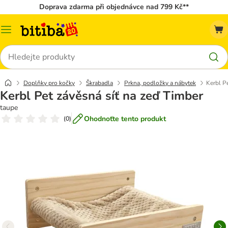
Doprava zdarma při objednávce nad 799 Kč**
Kategorie
Hledat
Doplňky pro kočky
Škrabadla
Prkna, podložky a nábytek
Kerbl P
Kerbl Pet závěsná síť na zeď Timber
taupe
Ohodnoťte tento produkt
(
0
)