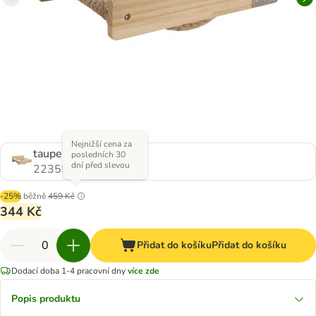
Nejnižší cena za
taupe
posledních 30
dní před slevou
2235533.0
-25%
běžně
459 Kč
344 Kč
Přidat do košíku
Přidat do košíku
Dodací doba 1-4 pracovní dny
více zde
Popis produktu