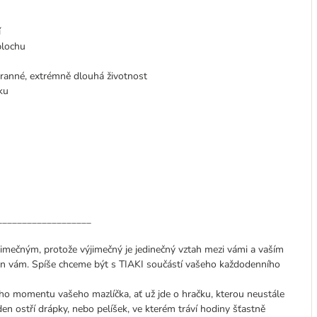
í
plochu
tranné, extrémně dlouhá životnost
ku
___________________
jimečným, protože výjimečný je jedinečný vztah mezi vámi a vaším
en vám. Spíše chceme být s TIAKI součástí vašeho každodenního
o momentu vašeho mazlíčka, ať už jde o hračku, kterou neustále
den ostří drápky, nebo pelíšek, ve kterém tráví hodiny šťastně