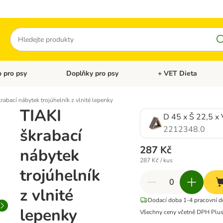
Hledat
 pro psy
Doplňky pro psy
+ VET Dieta
menu: Doplňky pro kočky
Otevřít menu: Krmivo pro psy
Otevřít menu: Doplňky 
rabací nábytek trojúhelník z vlnité lepenky
TIAKI
D 45 x Š 22,5 x
2212348.0
škrabací
287 Kč
nábytek
287 Kč / kus
trojúhelník
z vlnité
Dodací doba 1-4 pracovní d
lepenky
Všechny ceny včetně DPH
Plu