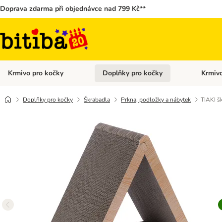
Doprava zdarma při objednávce nad 799 Kč**
Krmivo pro kočky
Doplňky pro kočky
Krmivo
Otevřít menu: Krmivo pro kočky
Otevřít 
Doplňky pro kočky
Škrabadla
Prkna, podložky a nábytek
TIAKI šk