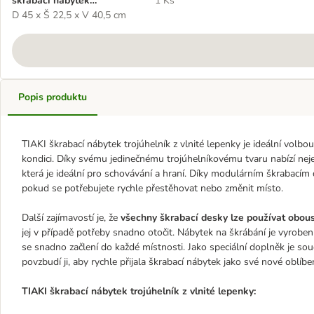
škrabací nábytek
1 Ks
trojúhelník z vlnité lepenky
D 45 x Š 22,5 x V 40,5 cm
Popis produktu
TIAKI škrabací nábytek trojúhelník z vlnité lepenky je ideální volb
kondici. Díky svému jedinečnému trojúhelníkovému tvaru nabízí ne
která je ideální pro schovávání a hraní. Díky modulárním škrabacím 
pokud se potřebujete rychle přestěhovat nebo změnit místo.
Další zajímavostí je, že
všechny škrabací desky lze používat obou
jej v případě potřeby snadno otočit. Nábytek na škrábání je vyroben 
se snadno začlení do každé místnosti. Jako speciální doplněk je souč
povzbudí ji, aby rychle přijala škrabací nábytek jako své nové oblíbe
TIAKI škrabací nábytek trojúhelník z vlnité lepenky: