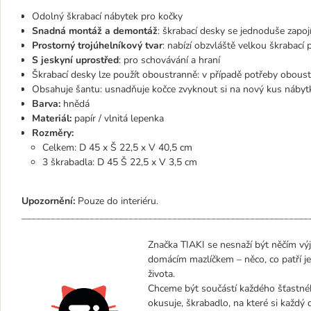
Odolný škrabací nábytek pro kočky
Snadná montáž a demontáž
: škrabací desky se jednoduše zapoj
Prostorný trojúhelníkový tvar
: nabízí obzvláště velkou škrabací 
S jeskyní uprostřed
: pro schovávání a hraní
Škrabací desky lze použít oboustranně: v případě potřeby obous
Obsahuje šantu: usnadňuje kočce zvyknout si na nový kus nábyt
Barva:
hnědá
Materiál:
papír / vlnitá lepenka
Rozměry:
Celkem: D 45 x Š 22,5 x V 40,5 cm
3 škrabadla: D 45 Š 22,5 x V 3,5 cm
Upozornění:
Pouze do interiéru.
___________________________________________________________
Značka TIAKI se nesnaží být něčím vý
domácím mazlíčkem – něco, co patří j
života.
Chceme být součástí každého šťastnéh
okusuje, škrabadlo, na které si každý 