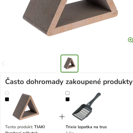
Často dohromady zakoupené produkty
TIAKI škrabací nábytek trojúhelník z vlnité lepenky
Trixie lopatka na trus
Tento produkt
:
TIAKI
Trixie lopatka na trus