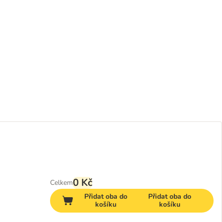
0 Kč
Celkem
Přidat oba do
Přidat oba do
košíku
košíku