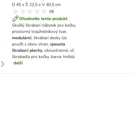
D 45 x Š 22,5 x V 40,5 cm
(
0
)
Ohodnoťte tento produkt
Skvělý škrabací nábytek pro kočky,
prostorný trojúhelníkový tvar,
modulární
, škrabací desky lze
použít z obou stran,
spousta
škrabací plochy
, oboustranné, vč.
škrabadla pro kočky, barva: hnědá
další