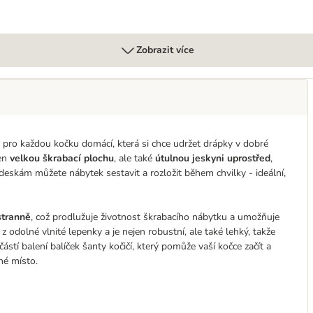
Zobrazit více
ou pro každou kočku domácí, která si chce udržet drápky v dobré
jen
velkou škrabací plochu
, ale také
útulnou jeskyni uprostřed
,
deskám můžete nábytek sestavit a rozložit během chvilky - ideální,
stranně
, což prodlužuje životnost škrabacího nábytku a umožňuje
z odolné vlnité lepenky a je nejen robustní, ale také lehký, takže
ástí balení balíček šanty kočičí, který pomůže vaší kočce začít a
né místo.