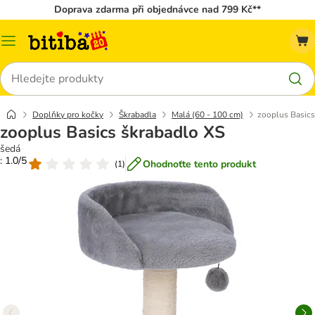
Doprava zdarma při objednávce nad 799 Kč**
Kategorie
Hledat
Doplňky pro kočky
Škrabadla
Malá (60 - 100 cm)
zooplus Basics
zooplus Basics škrabadlo XS
šedá
: 1.0/5
Ohodnoťte tento produkt
(
1
)