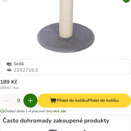
šedá
2202716.0
189 Kč
189 Kč / kus
Přidat do košíku
Přidat do košíku
Dodací doba 1-4 pracovní dny
více zde
Často dohromady zakoupené produkty