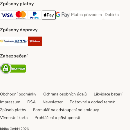
Způsoby platby
Platba převodem
Dobírka
Platba převodem Payment Meth
Dobírka Paym
Visa Payment Method
mastercard Payment Method
PayPal Payment Method
Apple pay Payment Method
Google Pay Payment Method
Způsoby dopravy
Česká pošta Shipping Method
PPL Shipping Method
Zásilkovna Shipping Method
Zabezpečení
Security
Obchodní podmínky
Ochrana osobních údajů
Likvidace baterií
Impressum
DSA
Newsletter
Poštovné a dodací termín
Způsob platby
Formulář na odstoupení od smlouvy
Věrnostní karta
Prohlášení o přístupnosti
bitiba GmbH
2026