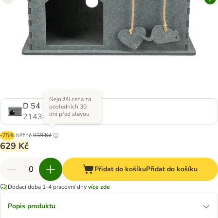
Nejnižší cena za
D 54 x Š 30 x V 35 cm
posledních 30
dní před slevou
2143608.0
-25%
běžně
839 Kč
629 Kč
Přidat do košíku
Přidat do košíku
Dodací doba 1-4 pracovní dny
více zde
Popis produktu