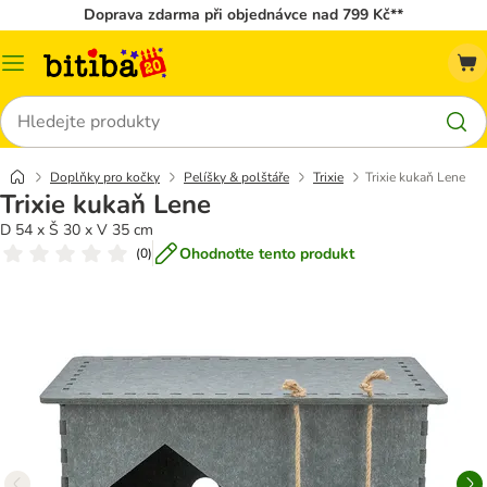
Doprava zdarma při objednávce nad 799 Kč**
Kategorie
Hledat
Doplňky pro kočky
Pelíšky & polštáře
Trixie
Trixie kukaň Lene
Trixie kukaň Lene
D 54 x Š 30 x V 35 cm
Ohodnoťte tento produkt
(
0
)