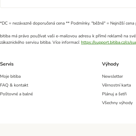
*DC = nezávazně doporučená cena ** Podmínky. "běžně" = Nejnižší cena 
bitiba má právo používat vaši e-mailovou adresu k přímé reklamě na své
zákaznického servisu bitiba. Více informací:
https://support.bitiba.cz/cs/
Servis
Výhody
Moje bitiba
Newsletter
FAQ & kontakt
Věrnostní karta
Poštovné a balné
Plánuj a šetři
Všechny výhody