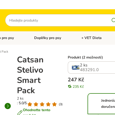
Hledat
 pro psy
Doplňky pro psy
+ VET Dieta
menu: Doplňky pro kočky
Otevřít menu: Krmivo pro psy
Otevřít menu: Doplňky 
t Pack
Catsan
Produkt (2 možností)
2 ks
Stelivo
483291.0
Smart
247 Kč
235 Kč
Pack
2 ks
Jednorá
: 5.0/5
(
3
)
doručen
Ohodnoťte tento