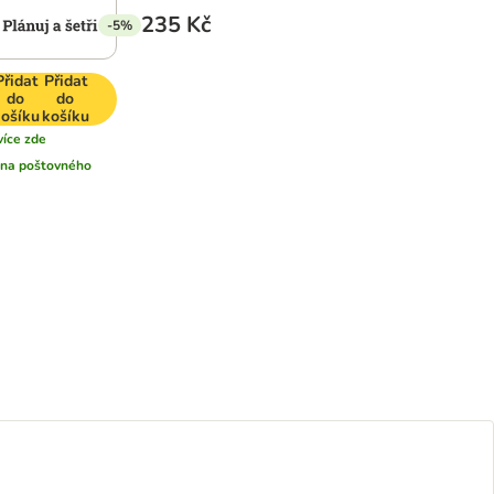
235 Kč
-5%
Přidat
Přidat
do
do
ošíku
košíku
více zde
na poštovného