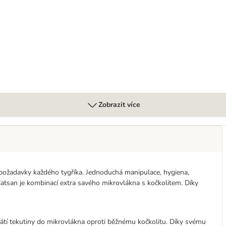
Zobrazit více
i požadavky každého tygříka. Jednoduchá manipulace, hygiena,
 Catsan je kombinací extra savého mikrovlákna s kočkolitem. Díky
sátí tekutiny do mikrovlákna oproti běžnému kočkolitu. Díky svému