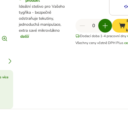
produkt
Ideální stelivo pro Vašeho
tygříka - bezpečně
odstraňuje tekutiny,
jednoduchá manipulace,
k
extra savé mikrovlákno
další
Dodací doba 1-4 pracovní dny
Všechny ceny včetně DPH
Plus
ce
e více