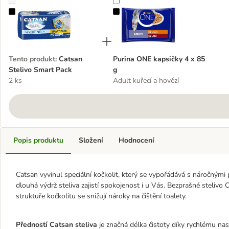
Catsan Stelivo Smart Pack
Purina ONE kapsičky 4 x 85 g
Tento produkt
:
Catsan
Purina ONE kapsičky 4 x 85
Stelivo Smart Pack
g
2 ks
Adult kuřecí a hovězí
Popis produktu
Složení
Hodnocení
Catsan vyvinul speciální kočkolit, který se vypořádává s náročným
dlouhá výdrž steliva zajistí spokojenost i u Vás. Bezprašné stelivo
struktuře kočkolitu se snižují nároky na čištění toalety.
Předností Catsan steliva
je značná délka čistoty díky rychlému na