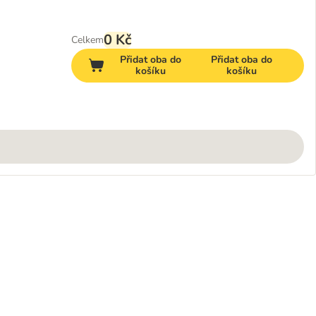
0 Kč
Celkem
Přidat oba do
Přidat oba do
košíku
košíku