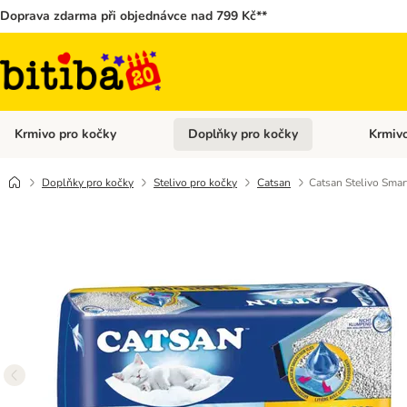
Doprava zdarma při objednávce nad 799 Kč**
Krmivo pro kočky
Doplňky pro kočky
Krmivo
Otevřít menu: Krmivo pro kočky
Otevřít 
Doplňky pro kočky
Stelivo pro kočky
Catsan
Catsan Stelivo Smar