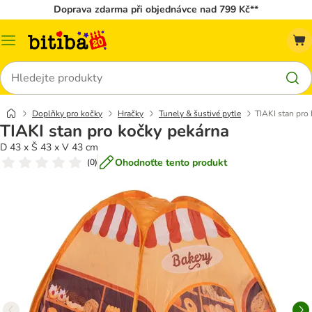
Doprava zdarma při objednávce nad 799 Kč**
Kategorie
Hledat
Doplňky pro kočky
Hračky
Tunely & šustivé pytle
TIAKI stan pro
TIAKI stan pro kočky pekárna
D 43 x Š 43 x V 43 cm
Ohodnoťte tento produkt
(
0
)