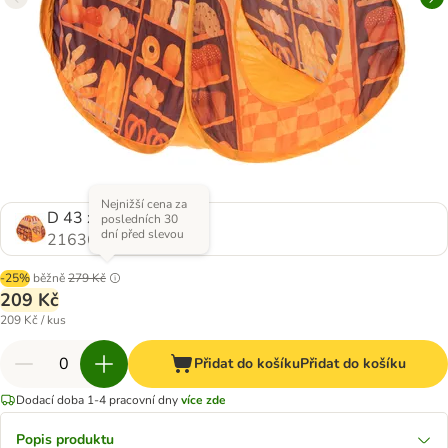
Nejnižší cena za
D 43 x Š 43 x V 43 cm
posledních 30
dní před slevou
2163615.0
-25%
běžně
279 Kč
209 Kč
209 Kč / kus
Přidat do košíku
Přidat do košíku
Dodací doba 1-4 pracovní dny
více zde
Popis produktu