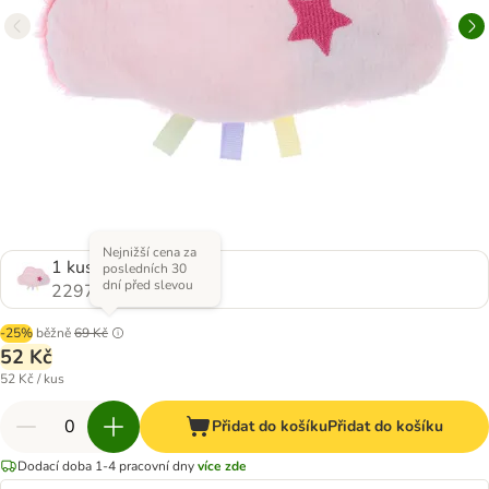
Nejnižší cena za
1 kus
posledních 30
dní před slevou
2297215.0
-25%
běžně
69 Kč
52 Kč
52 Kč / kus
Přidat do košíku
Přidat do košíku
Dodací doba 1-4 pracovní dny
více zde