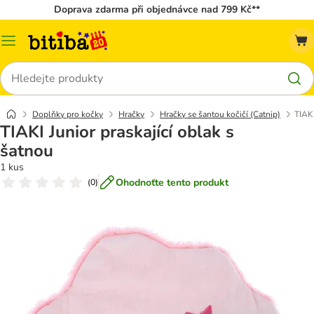
Doprava zdarma při objednávce nad 799 Kč**
Kategorie
Hledat
Doplňky pro kočky
Hračky
Hračky se šantou kočičí (Catnip)
TIAKI
TIAKI Junior praskající oblak s
šatnou
1 kus
Ohodnoťte tento produkt
(
0
)