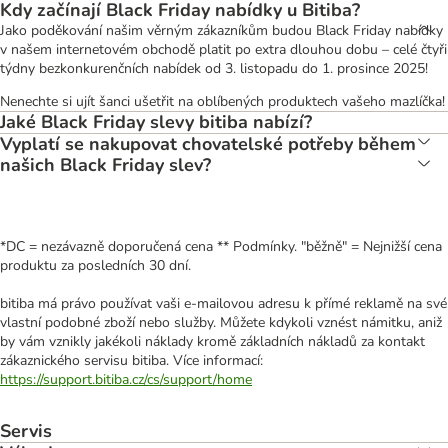
Kdy začínají Black Friday nabídky u Bitiba?
Jako poděkování našim věrným zákazníkům budou Black Friday nabídky
v našem internetovém obchodě platit po extra dlouhou dobu – celé čtyři
týdny bezkonkurenčních nabídek od 3. listopadu do 1. prosince 2025!
Nenechte si ujít šanci ušetřit na oblíbených produktech vašeho mazlíčka!
Jaké Black Friday slevy bitiba nabízí?
Vyplatí se nakupovat chovatelské potřeby během
našich Black Friday slev?
*DC = nezávazně doporučená cena ** Podmínky. "běžně" = Nejnižší cena
produktu za posledních 30 dní.
bitiba má právo používat vaši e-mailovou adresu k přímé reklamě na své
vlastní podobné zboží nebo služby. Můžete kdykoli vznést námitku, aniž
by vám vznikly jakékoli náklady kromě základních nákladů za kontakt
zákaznického servisu bitiba. Více informací:
https://support.bitiba.cz/cs/support/home
Servis