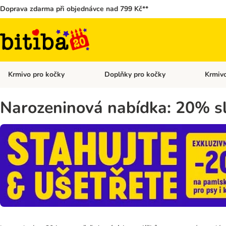
Doprava zdarma při objednávce nad 799 Kč**
Krmivo pro kočky
Doplňky pro kočky
Krmivo
Otevřít menu: Krmivo pro kočky
Otevřít 
Narozeninová nabídka: 20% sle