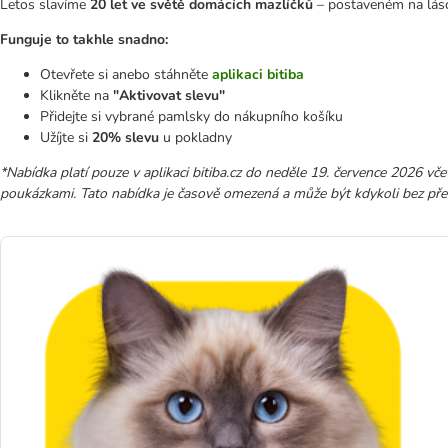
Letos slavíme
20 let ve světě domácích mazlíčků
– postaveném na lásce
Funguje to takhle snadno:
Otevřete si anebo stáhněte
aplikaci bitiba
Klikněte na
"Aktivovat slevu"
Přidejte si vybrané pamlsky do nákupního košíku
Užíjte si
20% slevu
u pokladny
*Nabídka platí pouze v aplikaci bitiba.cz do neděle 19. července 2026 vč
poukázkami. Tato nabídka je časově omezená a může být kdykoli bez p