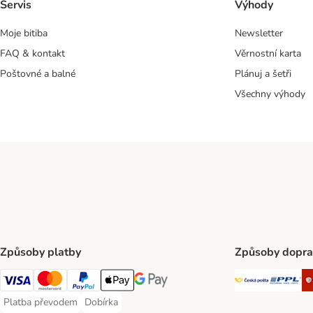
Servis
Výhody
Moje bitiba
Newsletter
FAQ & kontakt
Věrnostní karta
Poštovné a balné
Plánuj a šetři
Všechny výhody
Způsoby platby
Způsoby dopra
Česká poš
PP
Visa Payment Method
mastercard Payment Method
PayPal Payment Method
Apple pay Payment Method
Google Pay Payment Method
Platba převodem
Dobírka
Platba převodem Payment Method
Dobírka Payment Method