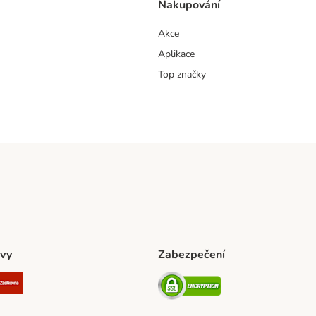
Nakupování
Akce
Aplikace
Top značky
vy
Zabezpečení
ta Shipping Method
L Shipping Method
Zásilkovna Shipping Method
Security