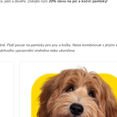
, péči a důvěře. Získejte nyní
20% slevu
na psí a kočičí pamlsky!
etně. Platí pouze na pamlsky pro psy a kočky. Nelze kombinovat s jinými 
ředchozího upozornění změněna nebo ukončena.