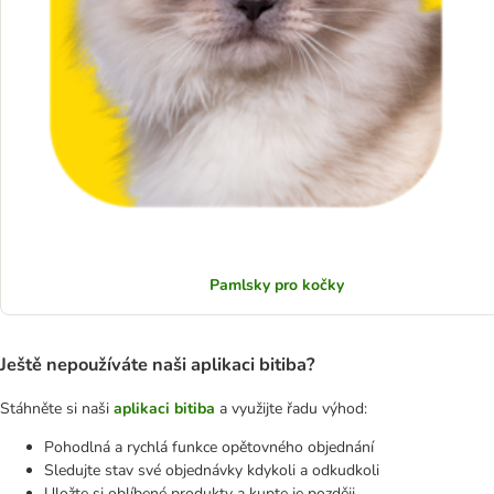
Pamlsky pro kočky
Ještě nepoužíváte naši aplikaci bitiba?
Stáhněte si naši
aplikaci bitiba
a využijte řadu výhod:
Pohodlná a rychlá funkce opětovného objednání
Sledujte stav své objednávky kdykoli a odkudkoli
Uložte si oblíbené produkty a kupte je později