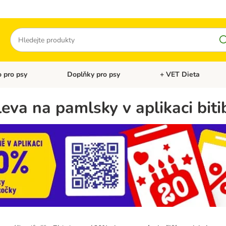
Hledat
 pro psy
Doplňky pro psy
+ VET Dieta
menu: Doplňky pro kočky
Otevřít menu: Krmivo pro psy
Otevřít menu: Doplňky 
va na pamlsky v aplikaci biti