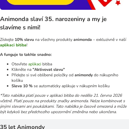
Animonda slaví 35. narozeniny a my je
slavíme s nimi!
Získejte
10% slevu
na všechny produkty
animonda
– exkluzivně v naší
aplikaci bitiba
!
A funguje to takhle snadno:
Otevřete
aplikaci
bitiba
Klikněte na
"Aktivovat slevu"
Přidejte si své oblíbené položky od
animondy
do nákupního
košíku
Sleva 10 %
se automaticky aplikuje v nákupním košíku
*Tato nabídka platí pouze v aplikaci bitiba do neděle 21. června 2026
včetně. Platí pouze na produkty značky animonda. Nelze kombinovat s
jinými slevami ani poukázkami. Tato nabídka je časově omezená a může
být kdykoli bez předchozího upozornění změněna nebo ukončena.
35 let Animondy