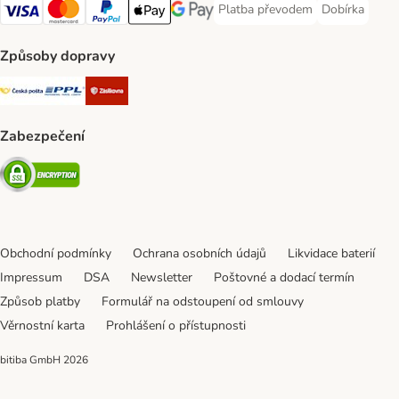
Platba převodem
Dobírka
Platba převodem Payment Meth
Dobírka Paym
Visa Payment Method
mastercard Payment Method
PayPal Payment Method
Apple pay Payment Method
Google Pay Payment Method
Způsoby dopravy
Česká pošta Shipping Method
PPL Shipping Method
Zásilkovna Shipping Method
Zabezpečení
Security
Obchodní podmínky
Ochrana osobních údajů
Likvidace baterií
Impressum
DSA
Newsletter
Poštovné a dodací termín
Způsob platby
Formulář na odstoupení od smlouvy
Věrnostní karta
Prohlášení o přístupnosti
bitiba GmbH
2026