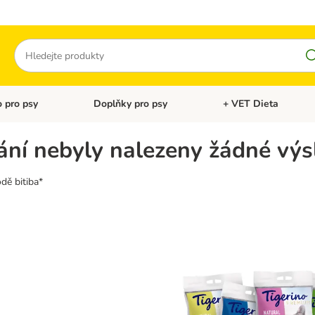
Hledat
 pro psy
Doplňky pro psy
+ VET Dieta
menu: Doplňky pro kočky
Otevřít menu: Krmivo pro psy
Otevřít menu: Doplňky 
ní nebyly nalezeny žádné výs
dě bitiba*