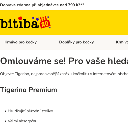
Doprava zdarma při objednávce nad 799 Kč**
Krmivo pro kočky
Doplňky pro kočky
Krmivo
Otevřít menu: Krmivo pro kočky
Otevřít 
Omlouváme se! Pro vaše hledá
Objevte Tigerino, nejprodávanější značku kočkolitu v internetovém obcho
Tigerino Premium
• Hrudkující přírodní stelivo
• Velmi absorpční