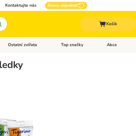
Kontaktujte nás
Znovu objednat
Košík
Ostatní zvířata
Top značky
Akce
pro psy
Otevřít menu: + VET Dieta
Otevřít menu: Ostatní zvířata
Otevřít menu: Top
ledky