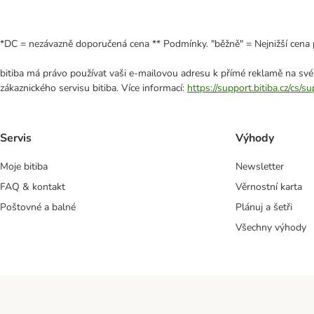
*DC = nezávazně doporučená cena ** Podmínky. "běžně" = Nejnižší cena 
bitiba má právo používat vaši e-mailovou adresu k přímé reklamě na své
zákaznického servisu bitiba. Více informací:
https://support.bitiba.cz/cs/
Servis
Výhody
Moje bitiba
Newsletter
FAQ & kontakt
Věrnostní karta
Poštovné a balné
Plánuj a šetři
Všechny výhody