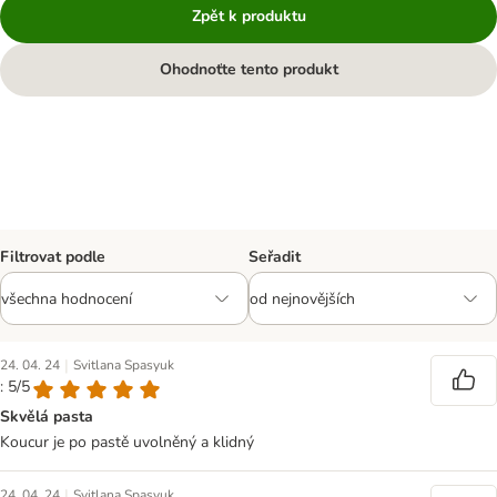
Zpět k produktu
Ohodnoťte tento produkt
Filtrovat podle
Seřadit
|
24. 04. 24
Svitlana Spasyuk
: 5/5
Skvělá pasta
Koucur je po pastě uvolněný a klidný
|
24. 04. 24
Svitlana Spasyuk