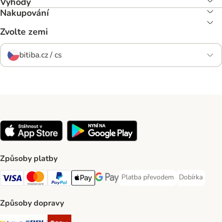
Výhody
Nakupování
Zvolte zemi
bitiba.cz / cs
Způsoby platby
Platba převodem
Dobírka
Platba převodem Payment Meth
Dobírka Paym
Visa Payment Method
mastercard Payment Method
PayPal Payment Method
Apple pay Payment Method
Google Pay Payment Method
Způsoby dopravy
Česká pošta Shipping Method
PPL Shipping Method
Zásilkovna Shipping Method