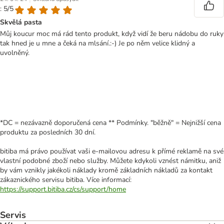
: 5/5
Skvělá pasta
Můj koucur moc má rád tento produkt, když vidí že beru nádobu do ruky
tak hned je u mne a čeká na mlsání.:-) Je po něm velice klidný a
uvolněný.
*DC = nezávazně doporučená cena ** Podmínky. "běžně" = Nejnižší cena
produktu za posledních 30 dní.
bitiba má právo používat vaši e-mailovou adresu k přímé reklamě na své
vlastní podobné zboží nebo služby. Můžete kdykoli vznést námitku, aniž
by vám vznikly jakékoli náklady kromě základních nákladů za kontakt
zákaznického servisu bitiba. Více informací:
https://support.bitiba.cz/cs/support/home
Servis