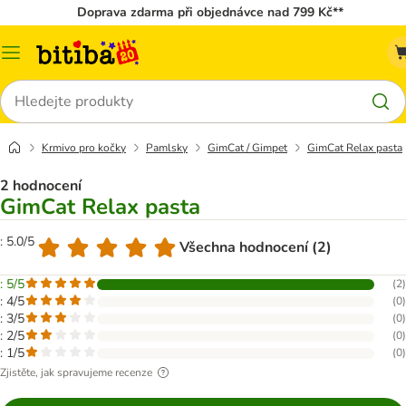
Doprava zdarma při objednávce nad 799 Kč**
Kategorie
Hledat
Krmivo pro kočky
Pamlsky
GimCat / Gimpet
GimCat Relax pasta
2 hodnocení
GimCat Relax pasta
: 5.0/5
Všechna hodnocení (2)
: 5/5
(
2
)
: 4/5
(
0
)
: 3/5
(
0
)
: 2/5
(
0
)
: 1/5
(
0
)
Zjistěte, jak spravujeme recenze