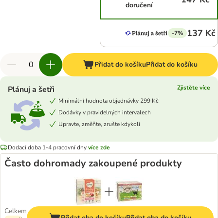
doručení
137 Kč
-7%
Přidat do košíku
Přidat do košíku
Zjistěte více
Plánuj a šetři
Minimální hodnota objednávky 299 Kč
Dodávky v pravidelných intervalech
Upravte, změňte, zrušte kdykoli
Dodací doba 1-4 pracovní dny
více zde
Často dohromady zakoupené produkty
Celkem
Přidat oba do košíku
Přidat oba do košíku