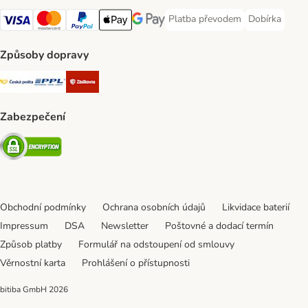
Platba převodem
Dobírka
Platba převodem Payment Meth
Dobírka Paym
Visa Payment Method
mastercard Payment Method
PayPal Payment Method
Apple pay Payment Method
Google Pay Payment Method
Způsoby dopravy
Česká pošta Shipping Method
PPL Shipping Method
Zásilkovna Shipping Method
Zabezpečení
Security
Obchodní podmínky
Ochrana osobních údajů
Likvidace baterií
Impressum
DSA
Newsletter
Poštovné a dodací termín
Způsob platby
Formulář na odstoupení od smlouvy
Věrnostní karta
Prohlášení o přístupnosti
bitiba GmbH
2026