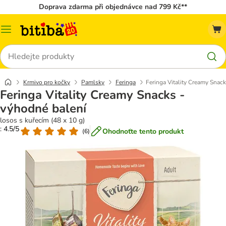
Doprava zdarma při objednávce nad 799 Kč**
Kategorie
Hledat
Krmivo pro kočky
Pamlsky
Feringa
Feringa Vitality Creamy Snac
Feringa Vitality Creamy Snacks -
výhodné balení
losos s kuřecím (48 x 10 g)
: 4.5/5
Ohodnoťte tento produkt
(
6
)