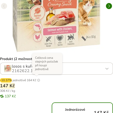
Celková cena
Produkt (2 možností)
stejných položek
při koupi
losos s kuřecím (48 x 10 g)
jednotlivě
2162622.1
-10.37%
jednotlivě
164 Kč
147 Kč
306 Kč / kg
137 Kč
Jednorázové
147 Kč