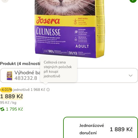
Celková cena
Produkt (4 možností)
stejných položek
při koupi
Výhodné balení 2 x 10 kg
jednotlivě
483232.8
-4.01%
jednotlivě
1 968 Kč
1 889 Kč
95 Kč / kg
1 795 Kč
Jednorázové
1 889 Kč
doručení