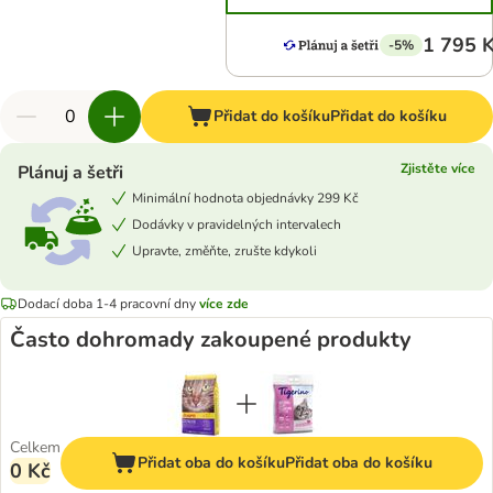
1 795 
-5%
Přidat do košíku
Přidat do košíku
Zjistěte více
Plánuj a šetři
Minimální hodnota objednávky 299 Kč
Dodávky v pravidelných intervalech
Upravte, změňte, zrušte kdykoli
Dodací doba 1-4 pracovní dny
více zde
Často dohromady zakoupené produkty
Celkem
Přidat oba do košíku
Přidat oba do košíku
0 Kč