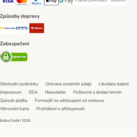
Platba převodem
Dobírka
Platba převodem Payment Meth
Dobírka Paym
Visa Payment Method
mastercard Payment Method
PayPal Payment Method
Apple pay Payment Method
Google Pay Payment Method
Způsoby dopravy
Česká pošta Shipping Method
PPL Shipping Method
Zásilkovna Shipping Method
Zabezpečení
Security
Obchodní podmínky
Ochrana osobních údajů
Likvidace baterií
Impressum
DSA
Newsletter
Poštovné a dodací termín
Způsob platby
Formulář na odstoupení od smlouvy
Věrnostní karta
Prohlášení o přístupnosti
bitiba GmbH
2026