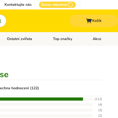
Kontaktujte nás
Znovu objednat
Košík
Ostatní zvířata
Top značky
Akce
pro psy
Otevřít menu: + VET Dieta
Otevřít menu: Ostatní zvířata
Otevřít menu: Top
sse
echna hodnocení (122)
(
112
)
(
4
)
(
3
)
(
2
)