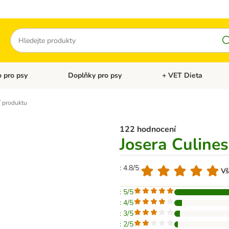
Hledat
 pro psy
Doplňky pro psy
+ VET Dieta
menu: Doplňky pro kočky
Otevřít menu: Krmivo pro psy
Otevřít menu: Doplňky 
 produktu
122 hodnocení
Josera Culine
: 4.8/5
Vš
: 5/5
: 4/5
: 3/5
: 2/5