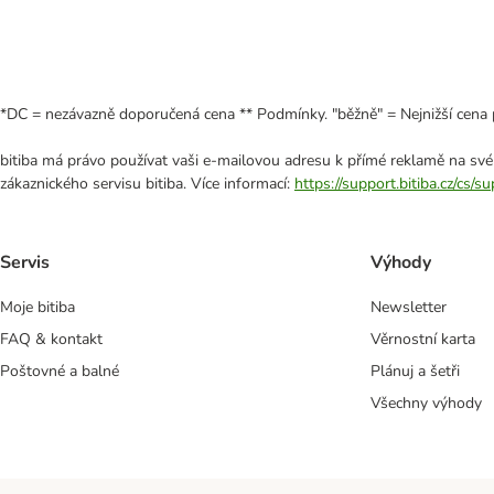
*DC = nezávazně doporučená cena ** Podmínky. "běžně" = Nejnižší cena 
bitiba má právo používat vaši e-mailovou adresu k přímé reklamě na své
zákaznického servisu bitiba. Více informací:
https://support.bitiba.cz/cs/
Servis
Výhody
Moje bitiba
Newsletter
FAQ & kontakt
Věrnostní karta
Poštovné a balné
Plánuj a šetři
Všechny výhody