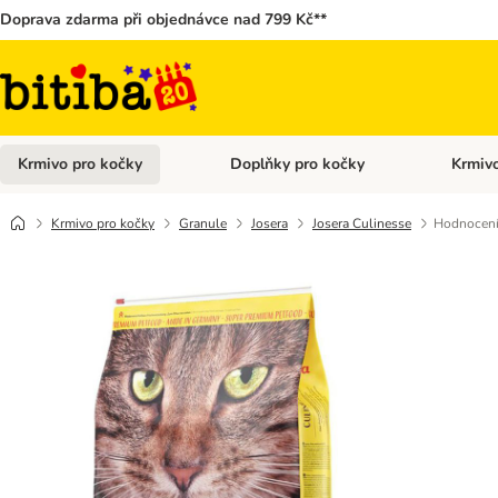
Doprava zdarma při objednávce nad 799 Kč**
Krmivo pro kočky
Doplňky pro kočky
Krmivo
Otevřít menu: Krmivo pro kočky
Otevřít 
Krmivo pro kočky
Granule
Josera
Josera Culinesse
Hodnocení