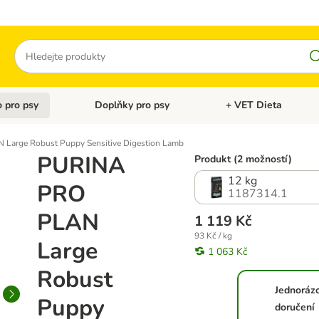
Hledat
 pro psy
Doplňky pro psy
+ VET Dieta
menu: Doplňky pro kočky
Otevřít menu: Krmivo pro psy
Otevřít menu: Doplňky 
Large Robust Puppy Sensitive Digestion Lamb
PURINA
Produkt (2 možností)
12 kg
PRO
1187314.1
PLAN
1 119 Kč
93 Kč / kg
Large
1 063 Kč
Robust
Jednoráz
Puppy
doručení