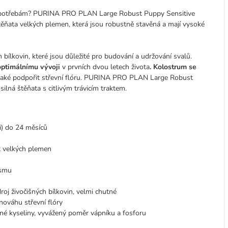
eho potřebám? PURINA PRO PLAN Large Robust Puppy Sensitive
ěňata velkých plemen, která jsou robustně stavěná a mají vysoké
ílkovin, které jsou důležité pro budování a udržování svalů.
 optimálnímu vývoji
v prvních dvou letech života
. Kolostrum se
 také podpořit střevní flóru. PURINA PRO PLAN Large Robust
ilná štěňata s citlivým trávicím traktem.
i) do 24 měsíců
 velkých plemen
ismu
droj živočišných bílkovin, velmi chutné
nováhu střevní flóry
é kyseliny, vyvážený poměr vápníku a fosforu