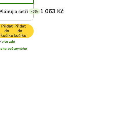
1 063 Kč
-5%
Přidat
Přidat
do
do
košíku
košíku
y
více zde
cena poštovného