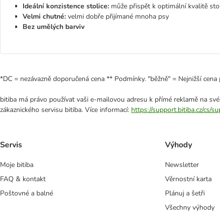
Ideální konzistence stolice:
může přispět k optimální kvalitě sto
Velmi chutné:
velmi dobře přijímané mnoha psy
Bez umělých barviv
*DC = nezávazně doporučená cena ** Podmínky. "běžně" = Nejnižší cena 
bitiba má právo používat vaši e-mailovou adresu k přímé reklamě na své
zákaznického servisu bitiba. Více informací:
https://support.bitiba.cz/cs/
Servis
Výhody
Moje bitiba
Newsletter
FAQ & kontakt
Věrnostní karta
Poštovné a balné
Plánuj a šetři
Všechny výhody