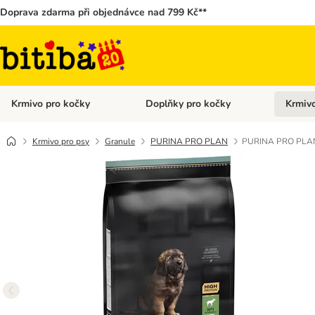
Doprava zdarma při objednávce nad 799 Kč**
Krmivo pro kočky
Doplňky pro kočky
Krmivo
Otevřít menu: Krmivo pro kočky
Otevřít 
Krmivo pro psy
Granule
PURINA PRO PLAN
PURINA PRO PLAN 