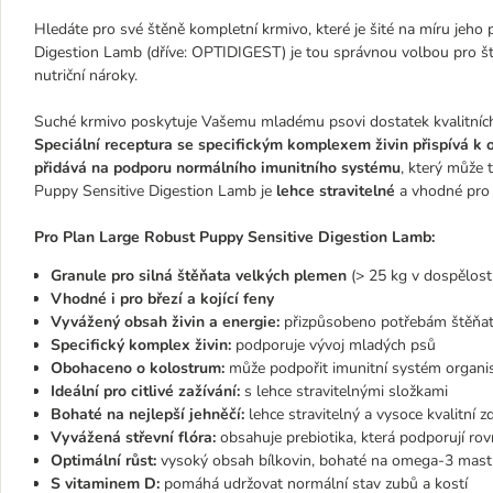
Hledáte pro své štěně kompletní krmivo, které je šité na míru j
Digestion Lamb (dříve: OPTIDIGEST) je tou správnou volbou pro št
nutriční nároky.
Suché krmivo poskytuje Vašemu mladému psovi dostatek kvalitních b
Speciální receptura se specifickým komplexem živin přispívá k
přidává na podporu normálního imunitního systému
, který může
Puppy Sensitive Digestion Lamb je
lehce stravitelné
a vhodné pro s
Pro Plan Large Robust Puppy Sensitive Digestion Lamb:
Granule pro silná štěňata velkých plemen
(> 25 kg v dospělost
Vhodné i pro březí a kojící feny
Vyvážený obsah živin a energie:
přizpůsobeno potřebám štěňat
Specifický komplex živin:
podporuje vývoj mladých psů
Obohaceno o kolostrum:
může podpořit imunitní systém organ
Ideální pro citlivé zažívání:
s lehce stravitelnými složkami
Bohaté na nejlepší jehněčí:
lehce stravitelný a vysoce kvalitní z
Vyvážená střevní flóra:
obsahuje prebiotika, která podporují rov
Optimální růst:
vysoký obsah bílkovin, bohaté na omega-3 mastn
S vitaminem D:
pomáhá udržovat normální stav zubů a kostí