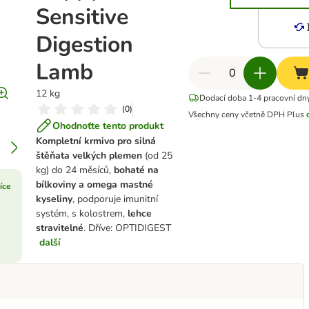
Sensitive
Digestion
Lamb
12 kg
Dodací doba 1-4 pracovní dn
(
0
)
Všechny ceny včetně DPH
Plus
Ohodnoťte tento produkt
Kompletní krmivo pro silná
štěňata velkých plemen
(od 25
kg) do 24 měsíců,
bohaté na
bílkoviny a omega mastné
více
kyseliny
, podporuje imunitní
systém, s kolostrem,
lehce
stravitelné
. Dříve: OPTIDIGEST
další