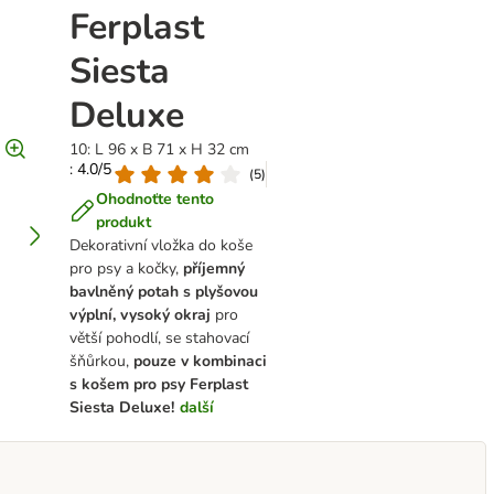
Ferplast
Siesta
Deluxe
10: L 96 x B 71 x H 32 cm
: 4.0/5
(
5
)
Ohodnoťte tento
produkt
Dekorativní vložka do koše
pro psy a kočky,
příjemný
bavlněný potah s plyšovou
výplní, vysoký okraj
pro
větší pohodlí, se stahovací
šňůrkou,
pouze v kombinaci
s košem pro psy Ferplast
Siesta Deluxe!
další