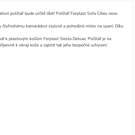
vní polštář bude určitě líbit! Polštář Ferplast Sofa Cities nese
čtyřnohému kamarádovi stylové a pohodlné místo na spaní. Díky
hodí k plastovým košům Ferplast Siesta Deluxe. Polštář je na
pevnit k okraji koše a zajistit tak jeho bezpečné uchycení.