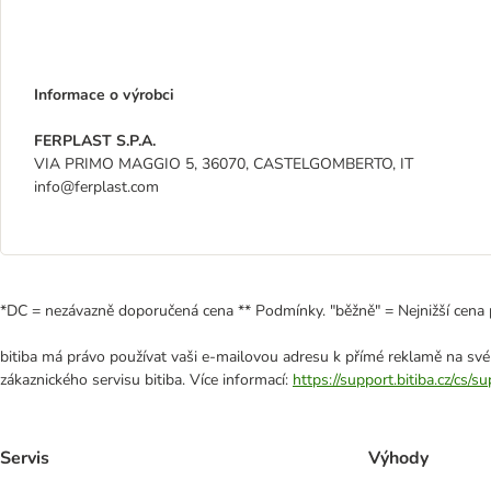
Informace o výrobci
FERPLAST S.P.A.
VIA PRIMO MAGGIO 5, 36070, CASTELGOMBERTO, IT
info@ferplast.com
*DC = nezávazně doporučená cena ** Podmínky. "běžně" = Nejnižší cena 
bitiba má právo používat vaši e-mailovou adresu k přímé reklamě na své
zákaznického servisu bitiba. Více informací:
https://support.bitiba.cz/cs/
Servis
Výhody