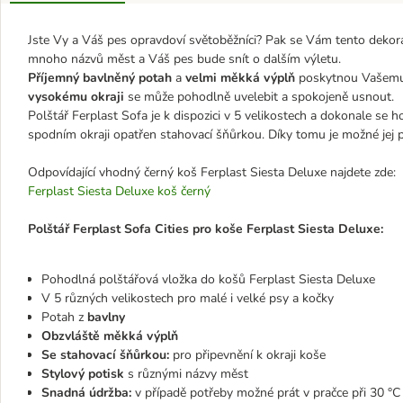
Jste Vy a Váš pes opravdoví světoběžníci? Pak se Vám tento dekorati
mnoho názvů měst a Váš pes bude snít o dalším výletu.
Příjemný bavlněný potah
a
velmi měkká výplň
poskytnou Vašemu 
vysokému okraji
se může pohodlně uvelebit a spokojeně usnout.
Polštář Ferplast Sofa je k dispozici v 5 velikostech a dokonale se 
spodním okraji opatřen stahovací šňůrkou. Díky tomu je možné jej při
Odpovídající vhodný černý koš Ferplast Siesta Deluxe najdete zde:
Ferplast Siesta Deluxe koš černý
Polštář Ferplast Sofa Cities pro koše Ferplast Siesta Deluxe:
Pohodlná polštářová vložka do košů Ferplast Siesta Deluxe
V 5 různých velikostech pro malé i velké psy a kočky
Potah z
bavlny
Obzvláště měkká výplň
Se stahovací šňůrkou:
pro připevnění k okraji koše
Stylový potisk
s různými názvy měst
Snadná údržba:
v případě potřeby možné prát v pračce při 30 °C