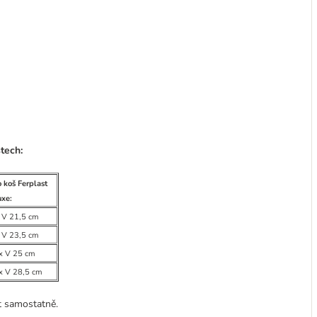
stech:
 koš Ferplast
uxe:
x V 21,5 cm
x V 23,5 cm
 x V 25 cm
x V 28,5 cm
t samostatně.