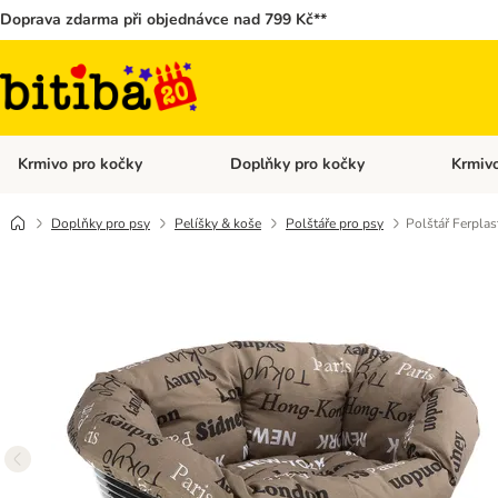
Doprava zdarma při objednávce nad 799 Kč**
Krmivo pro kočky
Doplňky pro kočky
Krmivo
Otevřít menu: Krmivo pro kočky
Otevřít 
Doplňky pro psy
Pelíšky & koše
Polštáře pro psy
Polštář Ferplas