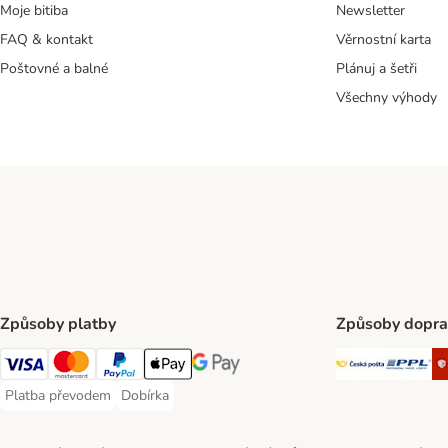
Moje bitiba
Newsletter
FAQ & kontakt
Věrnostní karta
Poštovné a balné
Plánuj a šetři
Všechny výhody
Způsoby platby
Způsoby dopra
Česká poš
PP
Visa Payment Method
mastercard Payment Method
PayPal Payment Method
Apple pay Payment Method
Google Pay Payment Method
Platba převodem
Dobírka
Platba převodem Payment Method
Dobírka Payment Method