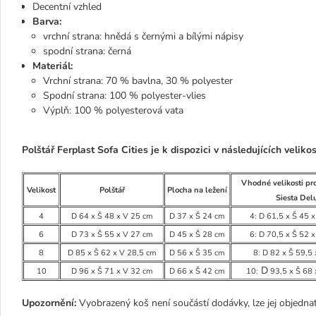
Decentní vzhled
Barva:
vrchní strana: hnědá s černými a bílými nápisy
spodní strana: černá
Materiál:
Vrchní strana: 70 % bavlna, 30 % polyester
Spodní strana: 100 % polyester-vlies
Výplň: 100 % polyesterová vata
Polštář Ferplast Sofa Cities je k dispozici v následujících veliko
Vhodné velikosti pro
Velikost
Polštář
Plocha na ležení
Siesta Del
4
D 64 x Š 48 x V 25 cm
D 37 x Š 24 cm
4: D 61,5 x Š 45 
6
D 73 x Š 55 x V 27 cm
D 45 x Š 28 cm
6: D 70,5 x Š 52 
8
D 85 x Š 62 x V 28,5 cm
D 56 x Š 35 cm
8: D 82 x Š 59,5
D
10
D 96 x Š 71 x V 32 cm
D 66 x Š 42 cm
10:
93,5 x Š 68 
Upozornění:
Vyobrazený koš není součástí dodávky, lze jej objedna