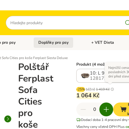
Hledat
 pro psy
Doplňky pro psy
+ VET Dieta
menu: Doplňky pro kočky
Otevřít menu: Krmivo pro psy
Otevřít menu: Doplňky 
t Sofa Cities pro koše Ferplast Siesta Deluxe
Polštář
Produkt (4 možností)
Nejnižší cena
posledních 3
10: L 96 x B 71 x
Ferplast
dní před sle
1281723.3
Sofa
-25%
běžně
1 419 Kč
1 064 Kč
Cities
pro
Dodací doba 1-4 pracovní dny
koše
Všechny ceny včetně DPH
Plus
c