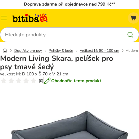
Doprava zdarma při objednávce nad 799 Kč**
Kategorie
Hledat
Doplňky pro psy
Pelíšky & koše
Velikost M: 80 - 100 cm
Modern 
Modern Living Skara, pelíšek pro
psy tmavě šedý
velikost M: D 100 x Š 70 x V 21 cm
Ohodnoťte tento produkt
(
0
)