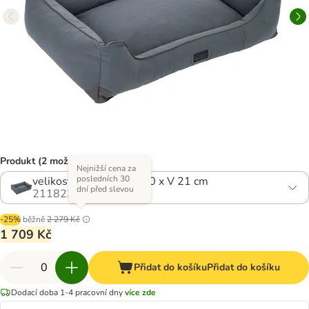
Produkt (2 možností)
Nejnižší cena za
posledních 30
velikost M: D 100 x Š 70 x V 21 cm
dní před slevou
2118234.0
-25%
běžně
2 279 Kč
1 709 Kč
Přidat do košíku
Přidat do košíku
Dodací doba 1-4 pracovní dny
více zde