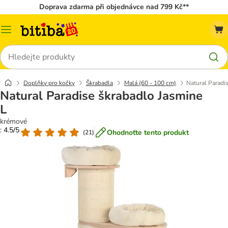
Doprava zdarma při objednávce nad 799 Kč**
Kategorie
Hledat
Doplňky pro kočky
Škrabadla
Malá (60 - 100 cm)
Natural Paradi
Natural Paradise škrabadlo Jasmine
L
krémové
: 4.5/5
Ohodnoťte tento produkt
(
21
)