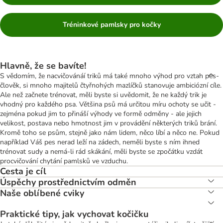
Tréninkové pamlsky pro kočky
Hlavně, že se bavíte!
S vědomím, že nacvičovánáí triků má také mnoho výhod pro vztah pes-
člověk, si mnoho majitelů čtyřnohých mazlíčků stanovuje ambiciózní cíle.
Ale než začnete trénovat, měli byste si uvědomit, že ne každý trik je
vhodný pro každého psa. Většina psů má určitou míru ochoty se učit -
zejména pokud jim to přináší výhody ve formě odměny - ale jejich
velikost, postava nebo hmotnost jim v provádění některých triků brání.
Kromě toho se psům, stejně jako nám lidem, něco líbí a něco ne. Pokud
například Váš pes nerad leží na zádech, neměli byste s ním ihned
trénovat sudy a nemá-li rád skákání, měli byste se zpočátku vzdát
procvičování chytání pamlsků ve vzduchu.
Cesta je cíl
Úspěchy prostřednictvím odměn
Naše oblíbené cviky
Praktické tipy, jak vychovat kočičku