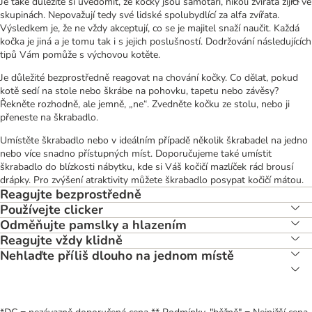
Je také důležité si uvědomit, že kočky jsou samotáři, nikoli zvířata žijící ve
skupinách. Nepovažují tedy své lidské spolubydlící za alfa zvířata.
Výsledkem je, že ne vždy akceptují, co se je majitel snaží naučit. Každá
kočka je jiná a je tomu tak i s jejich poslušností. Dodržování následujících
tipů Vám pomůže s výchovou kotěte.
Je důležité bezprostředně reagovat na chování kočky. Co dělat, pokud
kotě sedí na stole nebo škrábe na pohovku, tapetu nebo závěsy?
Řekněte rozhodně, ale jemně, „ne“. Zvedněte kočku ze stolu, nebo ji
přeneste na škrabadlo.
Umístěte škrabadlo nebo v ideálním případě několik škrabadel na jedno
nebo více snadno přístupných míst. Doporučujeme také umístit
škrabadlo do blízkosti nábytku, kde si Váš kočičí mazlíček rád brousí
drápky. Pro zvýšení atraktivity můžete škrabadlo posypat kočičí mátou.
Reagujte bezprostředně
Používejte clicker
Odměňujte pamslky a hlazením
Reagujte vždy klidně
Nehlaďte příliš dlouho na jednom místě