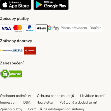
Způsoby platby
Platba převodem
Dobírka
Platba převodem Payment Meth
Dobírka Paym
Visa Payment Method
mastercard Payment Method
PayPal Payment Method
Apple pay Payment Method
Google Pay Payment Method
Způsoby dopravy
Česká pošta Shipping Method
PPL Shipping Method
Zásilkovna Shipping Method
Zabezpečení
Security
Obchodní podmínky
Ochrana osobních údajů
Likvidace baterií
Impressum
DSA
Newsletter
Poštovné a dodací termín
Způsob platby
Formulář na odstoupení od smlouvy