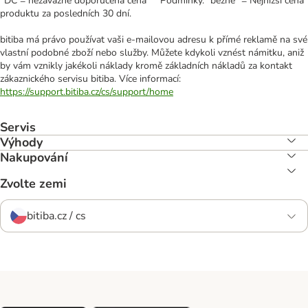
*DC = nezávazně doporučená cena ** Podmínky. "běžně" = Nejnižší cena
produktu za posledních 30 dní.
bitiba má právo používat vaši e-mailovou adresu k přímé reklamě na své
vlastní podobné zboží nebo služby. Můžete kdykoli vznést námitku, aniž
by vám vznikly jakékoli náklady kromě základních nákladů za kontakt
zákaznického servisu bitiba. Více informací:
https://support.bitiba.cz/cs/support/home
Servis
Výhody
Nakupování
Zvolte zemi
bitiba.cz / cs