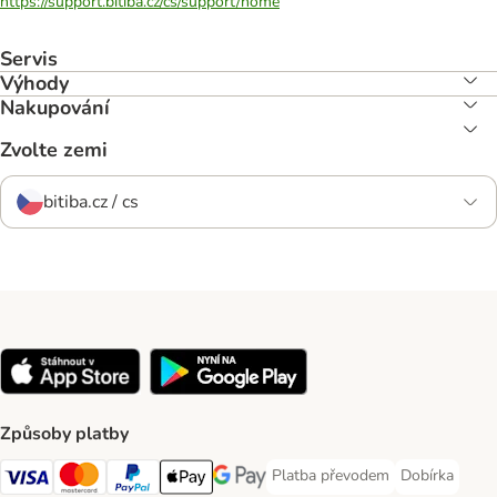
https://support.bitiba.cz/cs/support/home
Servis
Výhody
Nakupování
Zvolte zemi
bitiba.cz / cs
Způsoby platby
Platba převodem
Dobírka
Platba převodem Payment Meth
Dobírka Paym
Visa Payment Method
mastercard Payment Method
PayPal Payment Method
Apple pay Payment Method
Google Pay Payment Method