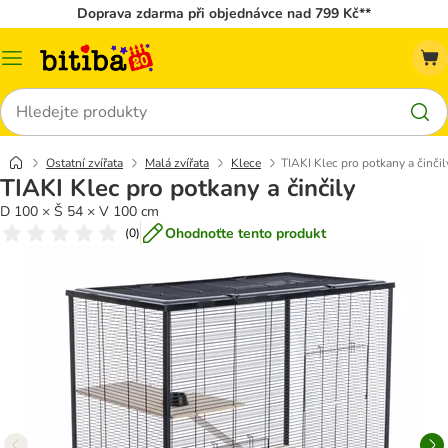
Doprava zdarma při objednávce nad 799 Kč**
Kategorie
Hledat
Ostatní zvířata
Malá zvířata
Klece
TIAKI Klec pro potkany a činčil
TIAKI Klec pro potkany a činčily
D 100 × Š 54 × V 100 cm
Ohodnoťte tento produkt
(
0
)