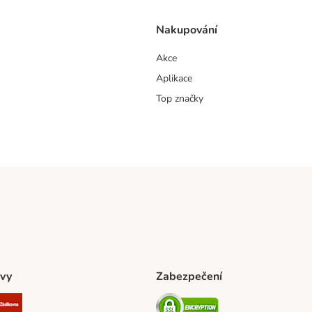
Nakupování
Akce
Aplikace
Top značky
vy
Zabezpečení
ta Shipping Method
L Shipping Method
Zásilkovna Shipping Method
Security