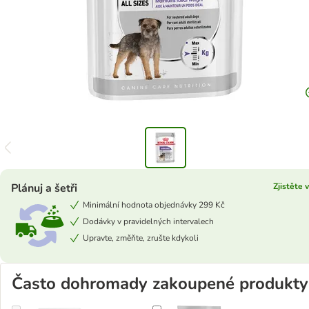
Plánuj a šetři
Zjistěte 
Minimální hodnota objednávky 299 Kč
Dodávky v pravidelných intervalech
Upravte, změňte, zrušte kdykoli
Často dohromady zakoupené produkty