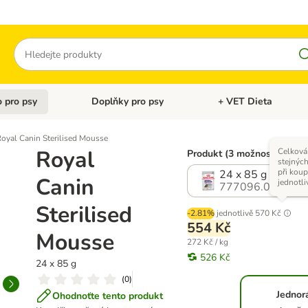
Hledat
 pro psy
Doplňky pro psy
+ VET Dieta
menu: Doplňky pro kočky
Otevřít menu: Krmivo pro psy
Otevřít menu: Doplňky 
oyal Canin Sterilised Mousse
Royal
Celková
Produkt (3 možností)
stejnýc
při koup
24 x 85 g
Canin
jednotli
777096.0
Sterilised
-2.81%
jednotlivě
570 Kč
554 Kč
Mousse
272 Kč / kg
526 Kč
24 x 85 g
(
0
)
Jednor
Ohodnoťte tento produkt