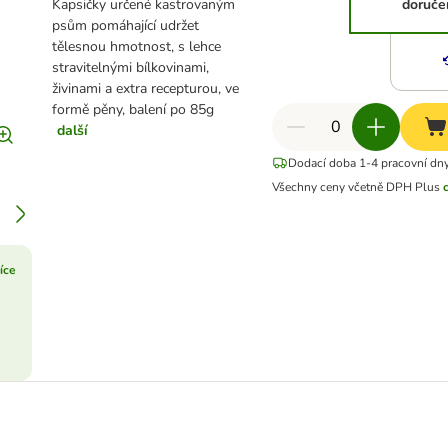
Kapsičky určené kastrovaným
doruče
psům pomáhající udržet
tělesnou hmotnost, s lehce
stravitelnými bílkovinami,
živinami a extra recepturou, ve
formě pěny, balení po 85g
další
Dodací doba 1-4 pracovní dn
Všechny ceny včetně DPH
Plus
více