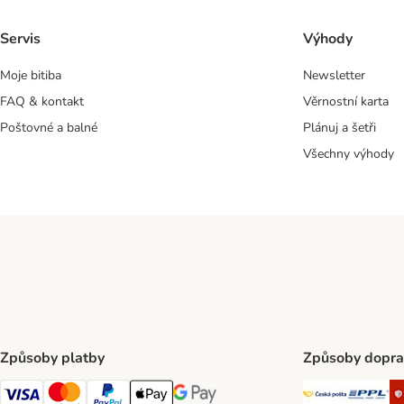
Servis
Výhody
Moje bitiba
Newsletter
FAQ & kontakt
Věrnostní karta
Poštovné a balné
Plánuj a šetři
Všechny výhody
Způsoby platby
Způsoby dopra
Česká poš
PP