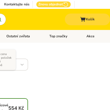
Kontaktujte nás
Znovu objednat
Košík
Ostatní zvířata
Top značky
Akce
pro psy
Otevřít menu: + VET Dieta
Otevřít menu: Ostatní zvířata
Otevřít menu: Top
 cena
h položek
i
vě
ázové
554 Kč