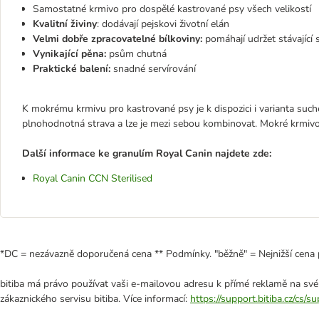
Samostatné krmivo pro dospělé kastrované psy všech velikostí
Kvalitní živiny
: dodávají pejskovi životní elán
Velmi dobře zpracovatelné bílkoviny:
pomáhají udržet stávající
Vynikající pěna:
psům chutná
Praktické balení:
snadné servírování
K mokrému krmivu pro kastrované psy je k dispozici i varianta suc
plnohodnotná strava a lze je mezi sebou kombinovat. Mokré krmivo
Další informace ke granulím Royal Canin najdete zde:
Royal Canin CCN Sterilised
*DC = nezávazně doporučená cena ** Podmínky. "běžně" = Nejnižší cena 
bitiba má právo používat vaši e-mailovou adresu k přímé reklamě na své
zákaznického servisu bitiba. Více informací:
https://support.bitiba.cz/cs/