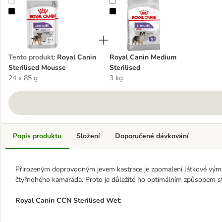
Royal Canin Sterilised Mousse
Royal Canin Medium Sterilised
Tento produkt
:
Royal Canin
Royal Canin Medium
Sterilised Mousse
Sterilised
24 x 85 g
3 kg
Popis produktu
Složení
Doporučené dávkování
Přirozeným doprovodným jevem kastrace je zpomalení látkové výmě
čtyřnohého kamaráda. Proto je důležité ho optimálním způsobem stra
Royal Canin CCN Sterilised Wet: