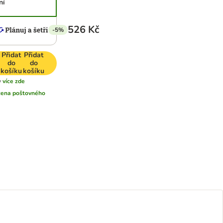
ní
526 Kč
-5%
Přidat
Přidat
do
do
košíku
košíku
y
více zde
cena poštovného