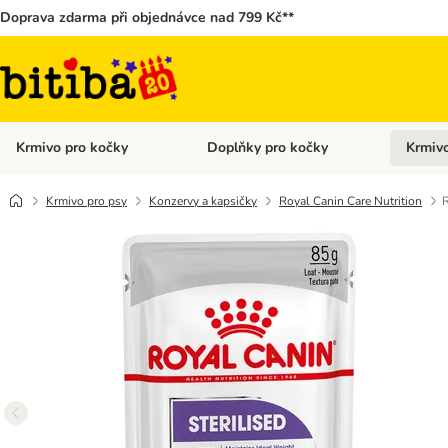
Doprava zdarma při objednávce nad 799 Kč**
Krmivo pro kočky
Doplňky pro kočky
Krmivo
Otevřít menu: Krmivo pro kočky
Otevřít 
Krmivo pro psy
Konzervy a kapsičky
Royal Canin Care Nutrition
R