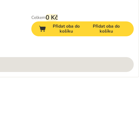
0 Kč
Celkem
Přidat oba do
Přidat oba do
košíku
košíku