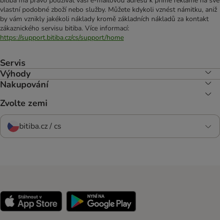
bitiba má právo používat vaši e-mailovou adresu k přímé reklamě na své
vlastní podobné zboží nebo služby. Můžete kdykoli vznést námitku, aniž
by vám vznikly jakékoli náklady kromě základních nákladů za kontakt
zákaznického servisu bitiba. Více informací:
https://support.bitiba.cz/cs/support/home
Servis
Výhody
Nakupování
Zvolte zemi
bitiba.cz / cs