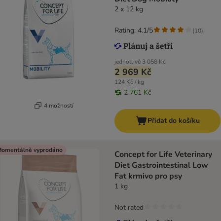
2 x 12 kg
Rating: 4.1/5
(
10
)
jednotlivě
3 058 Kč
2 969 Kč
124 Kč / kg
2 761 Kč
4 možností
Přidat do košíku
omentálně vyprodáno
Concept for Life Veterinary
Diet Gastrointestinal Low
Fat krmivo pro psy
1 kg
Not rated