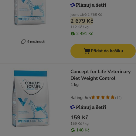
jednotlivě
2 758 Kč
2 679 Kč
112 Kč / kg
2 491 Kč
4 možností
Přidat do košíku
Concept for Life Veterinary
Diet Weight Control
1 kg
Rating: 5/5
(
12
)
159 Kč
159 Kč / kg
148 Kč