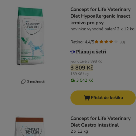
Concept for Life Veterinary
Diet Hypoallergenic Insect
krmivo pro psy
novinka: vyhodné balení 2 x 12 kg
Rating: 4.4/5
(
33
)
jednotlivě
3 898 Kč
3 809 Kč
159 Kč / kg
3 542 Kč
3 možností
Přidat do košíku
Concept for Life Veterinary
Diet Gastro Intestinal
2 x 12 kg