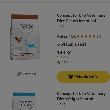
Concept for Life Veterinary
Diet Gastro Intestinal
1 kg
Rating: 4.5/5
(
17
)
149 Kč
149 Kč / kg
139 Kč
4 možností
Přidat do košíku
Concept for Life Veterinary
Diet Weight Control
12 kg