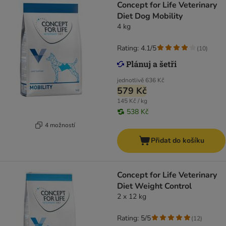
Concept for Life Veterinary
Diet Dog Mobility
4 kg
Rating: 4.1/5
(
10
)
jednotlivě
636 Kč
579 Kč
145 Kč / kg
538 Kč
4 možností
Přidat do košíku
Concept for Life Veterinary
Diet Weight Control
2 x 12 kg
Rating: 5/5
(
12
)