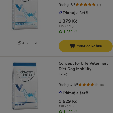
Rating: 5/5
(
12
)
1 379 Kč
115 Kč / kg
1 282 Kč
4 možností
Přidat do košíku
Concept for Life Veterinary
Diet Dog Mobility
12 kg
Rating: 4.1/5
(
10
)
1 529 Kč
128 Kč / kg
1 422 Kč