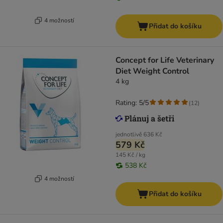
4 možností
Přidat do košíku
Concept for Life Veterinary
Diet Weight Control
4 kg
Rating: 5/5
(
12
)
jednotlivě
636 Kč
579 Kč
145 Kč / kg
538 Kč
4 možností
Přidat do košíku