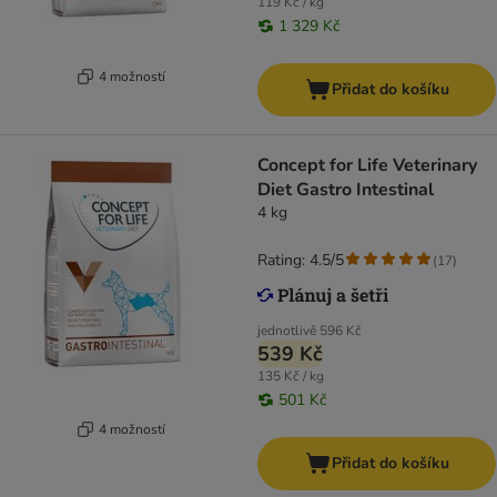
119 Kč / kg
1 329 Kč
4 možností
Přidat do košíku
Concept for Life Veterinary
Diet Gastro Intestinal
4 kg
Rating: 4.5/5
(
17
)
jednotlivě
596 Kč
539 Kč
135 Kč / kg
501 Kč
4 možností
Přidat do košíku