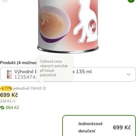
Celková cena
Produkt (4 možností)
stejných položek
při koupi
Výhodné balení: kuřecí 24 x 135 ml
jednotlivě
1235474.2
-4.77%
jednotlivě
734 Kč
699 Kč
216 Kč / l
664 Kč
Jednorázové
699 Kč
doručení