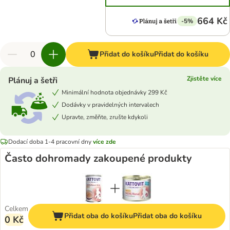
664 Kč
-5%
Přidat do košíku
Přidat do košíku
Zjistěte více
Plánuj a šetři
Minimální hodnota objednávky 299 Kč
Dodávky v pravidelných intervalech
Upravte, změňte, zrušte kdykoli
Dodací doba 1-4 pracovní dny
více zde
Často dohromady zakoupené produkty
Celkem
Přidat oba do košíku
Přidat oba do košíku
0 Kč