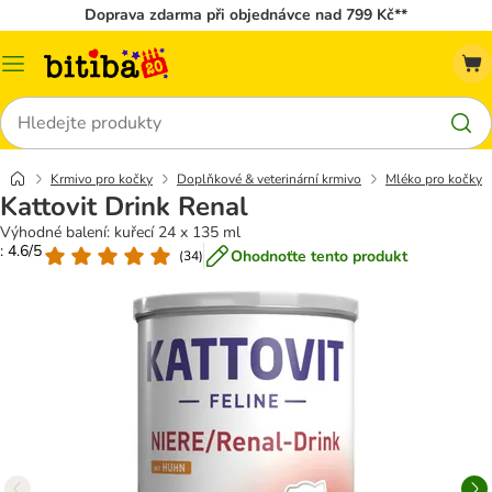
Doprava zdarma při objednávce nad 799 Kč**
Kategorie
Hledat
Krmivo pro kočky
Doplňkové & veterinární krmivo
Mléko pro kočky
Kattovit Drink Renal
Výhodné balení: kuřecí 24 x 135 ml
: 4.6/5
Ohodnoťte tento produkt
(
34
)